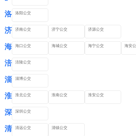
洛
洛阳公交
济
济南公交
济宁公交
济源公交
海
海口公交
海城公交
海宁公交
海安
涪
涪陵公交
淄
淄博公交
淮
淮北公交
淮南公交
淮安公交
深
深圳公交
清
清远公交
清镇公交