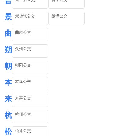
普
景
景德镇公交
景洪公交
曲
曲靖公交
朔
朔州公交
朝
朝阳公交
本
本溪公交
来
来宾公交
杭
杭州公交
松
松原公交