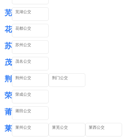
芜
芜湖公交
花
花都公交
苏
苏州公交
茂
茂名公交
荆
荆州公交
荆门公交
荣
荣成公交
莆
莆田公交
莱
莱州公交
莱芜公交
莱西公交