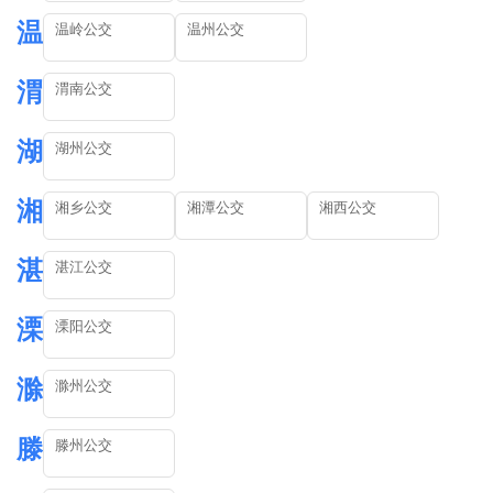
温
温岭公交
温州公交
渭
渭南公交
湖
湖州公交
湘
湘乡公交
湘潭公交
湘西公交
湛
湛江公交
溧
溧阳公交
滁
滁州公交
滕
滕州公交