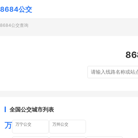
8684公交
8684公交查询
8
全国公交城市列表
万
万宁公交
万州公交