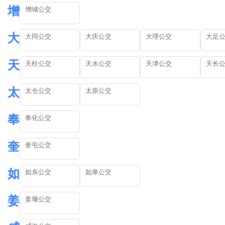
增
增城公交
大
大同公交
大庆公交
大理公交
大足
天
天柱公交
天水公交
天津公交
天长
太
太仓公交
太原公交
奉
奉化公交
奎
奎屯公交
如
如东公交
如皋公交
姜
姜堰公交