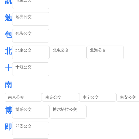
凯
勉
勉县公交
包
包头公交
北
北京公交
北屯公交
北海公交
十
十堰公交
南
南京公交
南充公交
南宁公交
南安公交
博
博乐公交
博尔塔拉公交
即
即墨公交