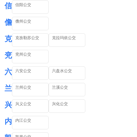
信
信阳公交
儋
儋州公交
克
克孜勒苏公交
克拉玛依公交
兖
兖州公交
六
六安公交
六盘水公交
兰
兰州公交
兰溪公交
兴
兴义公交
兴化公交
内
内江公交
凯里公交