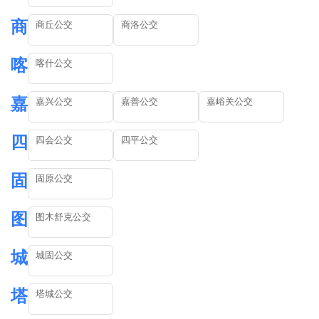
商
商丘公交
商洛公交
喀
喀什公交
嘉
嘉兴公交
嘉善公交
嘉峪关公交
四
四会公交
四平公交
固
固原公交
图
图木舒克公交
城
城固公交
塔
塔城公交