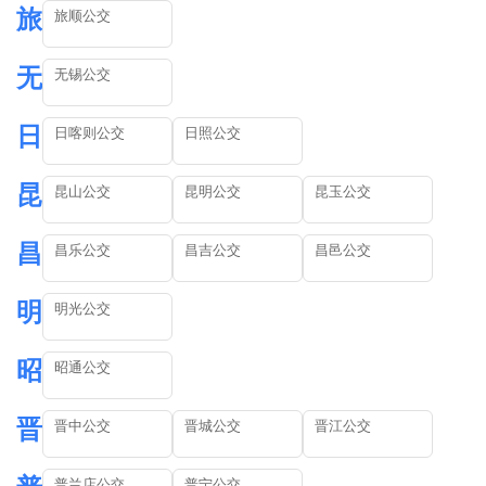
旅
旅顺公交
无
无锡公交
日
日喀则公交
日照公交
昆
昆山公交
昆明公交
昆玉公交
昌
昌乐公交
昌吉公交
昌邑公交
明
明光公交
昭
昭通公交
晋
晋中公交
晋城公交
晋江公交
普兰店公交
普宁公交