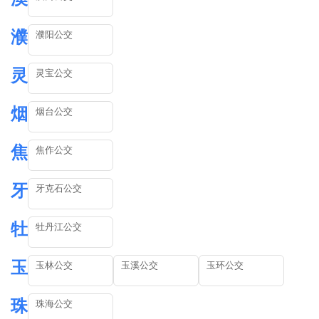
濮
濮阳公交
灵
灵宝公交
烟
烟台公交
焦
焦作公交
牙
牙克石公交
牡
牡丹江公交
玉
玉林公交
玉溪公交
玉环公交
珠
珠海公交