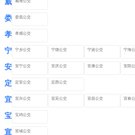
威
威海公交
娄
娄底公交
孝
孝感公交
宁
宁乡公交
宁德公交
宁波公交
宁海
安
安宁公交
安庆公交
安康公交
安阳
定
定安公交
定西公交
宜
宜兴公交
宜宾公交
宜昌公交
宜春
宝
宝鸡公交
宣
宣城公交