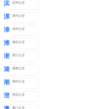
滨
滨州公交
漯
漯河公交
漳
漳州公交
潍
潍坊公交
潜
潜江公交
潞
潞西公交
潮
潮州公交
澄
澄迈公交
澳
澳门公交