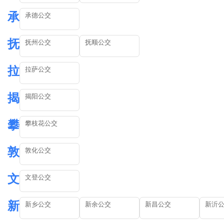
承
承德公交
抚
抚州公交
抚顺公交
拉
拉萨公交
揭
揭阳公交
攀
攀枝花公交
敦
敦化公交
文
文登公交
新
新乡公交
新余公交
新昌公交
新沂