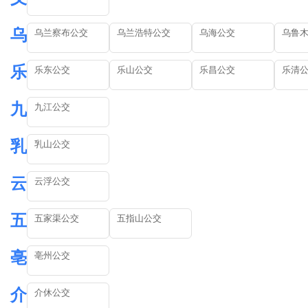
乌
乌兰察布公交
乌兰浩特公交
乌海公交
乌鲁
乐
乐东公交
乐山公交
乐昌公交
乐清
九
九江公交
乳
乳山公交
云
云浮公交
五
五家渠公交
五指山公交
亳
亳州公交
介
介休公交