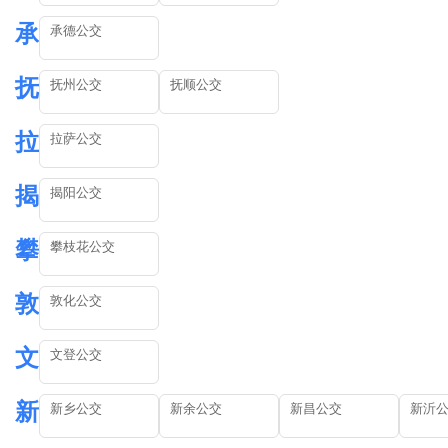
承
承德公交
抚
抚州公交
抚顺公交
拉
拉萨公交
揭
揭阳公交
攀
攀枝花公交
敦
敦化公交
文
文登公交
新
新乡公交
新余公交
新昌公交
新沂