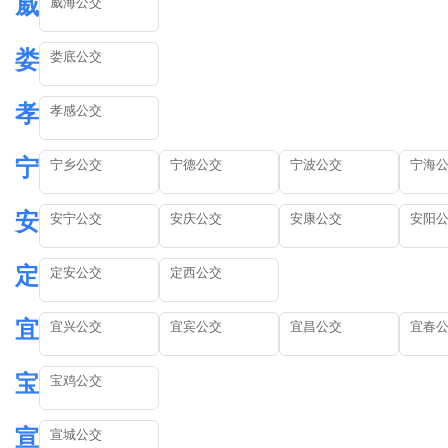
威
威海公交
娄
娄底公交
孝
孝感公交
宁
宁乡公交
宁德公交
宁波公交
宁海
安
安宁公交
安庆公交
安康公交
安阳
定
定安公交
定西公交
宜
宜兴公交
宜宾公交
宜昌公交
宜春
宝
宝鸡公交
宣
宣城公交