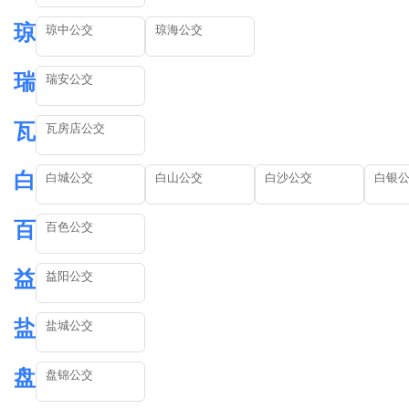
琼
琼中公交
琼海公交
瑞
瑞安公交
瓦
瓦房店公交
白
白城公交
白山公交
白沙公交
白银
百
百色公交
益
益阳公交
盐
盐城公交
盘
盘锦公交