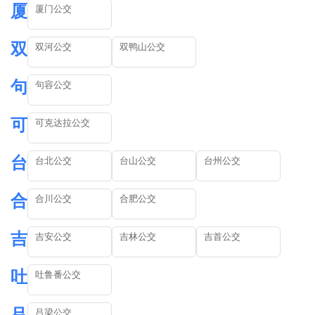
厦
厦门公交
双
双河公交
双鸭山公交
句
句容公交
可
可克达拉公交
台
台北公交
台山公交
台州公交
合
合川公交
合肥公交
吉
吉安公交
吉林公交
吉首公交
吐
吐鲁番公交
吕
吕梁公交