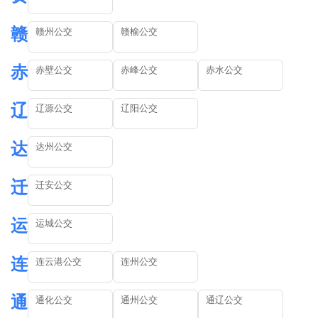
赣
赣州公交
赣榆公交
赤
赤壁公交
赤峰公交
赤水公交
辽
辽源公交
辽阳公交
达
达州公交
迁
迁安公交
运
运城公交
连
连云港公交
连州公交
通
通化公交
通州公交
通辽公交