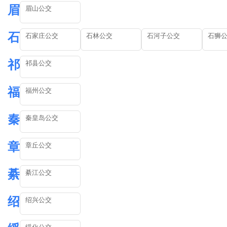
眉
眉山公交
石
石家庄公交
石林公交
石河子公交
石狮
祁
祁县公交
福
福州公交
秦
秦皇岛公交
章
章丘公交
綦
綦江公交
绍
绍兴公交
绥化公交