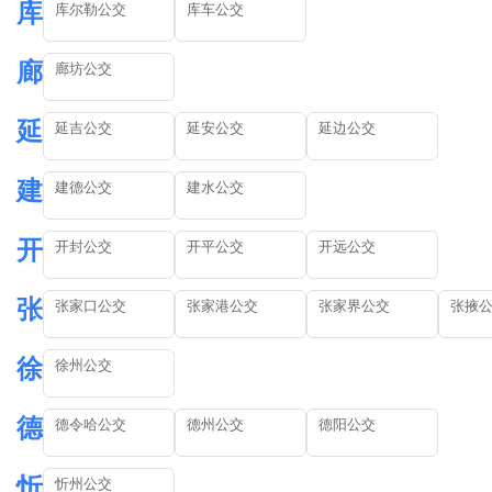
库
库尔勒公交
库车公交
廊
廊坊公交
延
延吉公交
延安公交
延边公交
建
建德公交
建水公交
开
开封公交
开平公交
开远公交
张
张家口公交
张家港公交
张家界公交
张掖
徐
徐州公交
德
德令哈公交
德州公交
德阳公交
忻
忻州公交