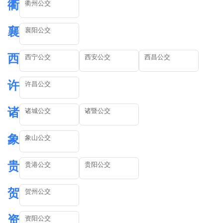
衢
衢州公交
襄
襄阳公交
西
西宁公交
西安公交
西昌公交
许
许昌公交
诸
诸城公交
诸暨公交
象
象山公交
贵
贵港公交
贵阳公交
贺
贺州公交
资
资阳公交