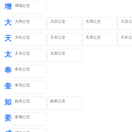
增
增城公交
大
大同公交
大庆公交
大理公交
大足
天
天柱公交
天水公交
天津公交
天长
太
太仓公交
太原公交
奉
奉化公交
奎
奎屯公交
如
如东公交
如皋公交
姜
姜堰公交