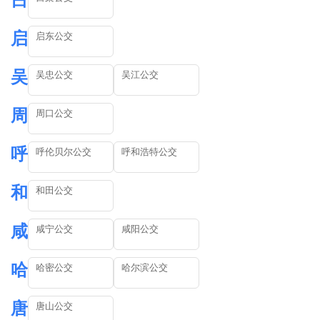
启
启东公交
吴
吴忠公交
吴江公交
周
周口公交
呼
呼伦贝尔公交
呼和浩特公交
和
和田公交
咸
咸宁公交
咸阳公交
哈
哈密公交
哈尔滨公交
唐
唐山公交