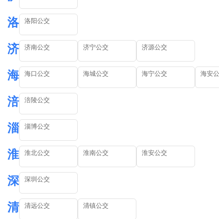
洛
洛阳公交
济
济南公交
济宁公交
济源公交
海
海口公交
海城公交
海宁公交
海安
涪
涪陵公交
淄
淄博公交
淮
淮北公交
淮南公交
淮安公交
深
深圳公交
清
清远公交
清镇公交