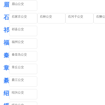
眉
眉山公交
石
石家庄公交
石林公交
石河子公交
石狮
祁
祁县公交
福
福州公交
秦
秦皇岛公交
章
章丘公交
綦
綦江公交
绍
绍兴公交
绥化公交