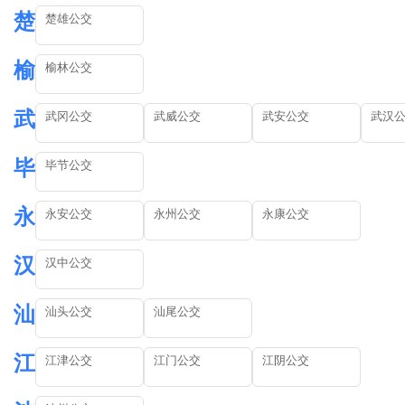
楚
楚雄公交
榆
榆林公交
武
武冈公交
武威公交
武安公交
武汉
毕
毕节公交
永
永安公交
永州公交
永康公交
汉
汉中公交
汕
汕头公交
汕尾公交
江
江津公交
江门公交
江阴公交