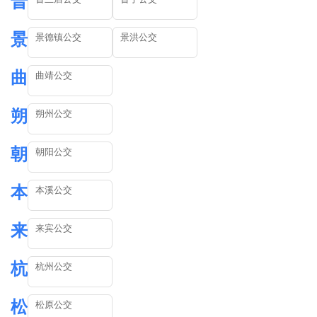
普
景
景德镇公交
景洪公交
曲
曲靖公交
朔
朔州公交
朝
朝阳公交
本
本溪公交
来
来宾公交
杭
杭州公交
松
松原公交