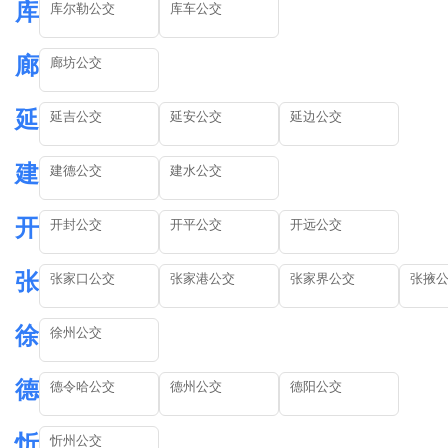
库
库尔勒公交
库车公交
廊
廊坊公交
延
延吉公交
延安公交
延边公交
建
建德公交
建水公交
开
开封公交
开平公交
开远公交
张
张家口公交
张家港公交
张家界公交
张掖
徐
徐州公交
德
德令哈公交
德州公交
德阳公交
忻
忻州公交