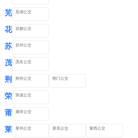
芜
芜湖公交
花
花都公交
苏
苏州公交
茂
茂名公交
荆
荆州公交
荆门公交
荣
荣成公交
莆
莆田公交
莱
莱州公交
莱芜公交
莱西公交