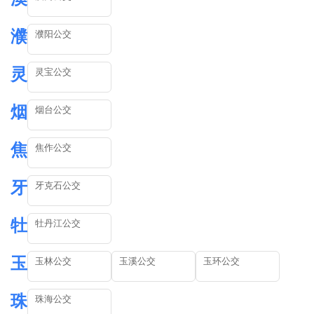
濮
濮阳公交
灵
灵宝公交
烟
烟台公交
焦
焦作公交
牙
牙克石公交
牡
牡丹江公交
玉
玉林公交
玉溪公交
玉环公交
珠
珠海公交