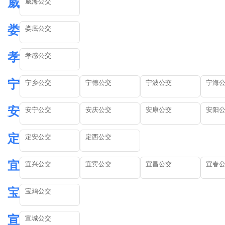
威
威海公交
娄
娄底公交
孝
孝感公交
宁
宁乡公交
宁德公交
宁波公交
宁海
安
安宁公交
安庆公交
安康公交
安阳
定
定安公交
定西公交
宜
宜兴公交
宜宾公交
宜昌公交
宜春
宝
宝鸡公交
宣
宣城公交