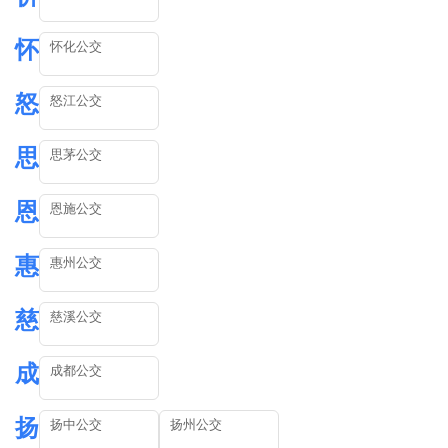
怀
怀化公交
怒
怒江公交
思
思茅公交
恩
恩施公交
惠
惠州公交
慈
慈溪公交
成
成都公交
扬
扬中公交
扬州公交