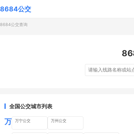
8684公交
8684公交查询
8
全国公交城市列表
万
万宁公交
万州公交