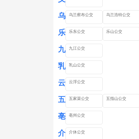
乌
乌兰察布公交
乌兰浩特公交
乐
乐东公交
乐山公交
九
九江公交
乳
乳山公交
云
云浮公交
五
五家渠公交
五指山公交
亳
亳州公交
介
介休公交