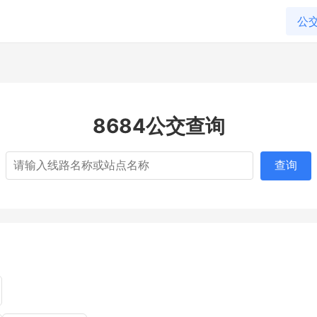
公
8684公交查询
查询