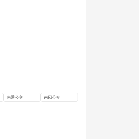
南通公交
南阳公交