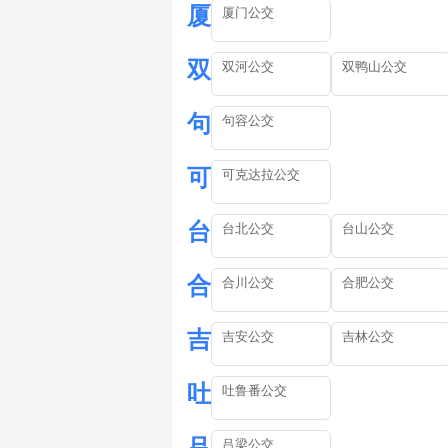
厦
厦门公交
双
双河公交
双鸭山公交
句
句容公交
可
可克达拉公交
台
台北公交
台山公交
合
合川公交
合肥公交
吉
吉安公交
吉林公交
吐
吐鲁番公交
吕
吕梁公交