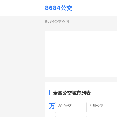
8684公交
8684公交查询
全国公交城市列表
万
万宁公交
万州公交