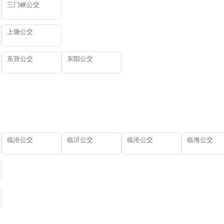
三门峡公交
上饶公交
东营公交
东阳公交
临汾公交
临沂公交
临沧公交
临海公交