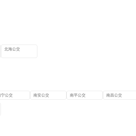
北海公交
南宁公交
南安公交
南平公交
南昌公交