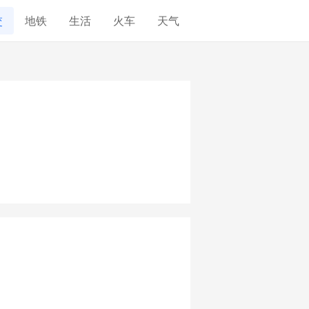
交
地铁
生活
火车
天气