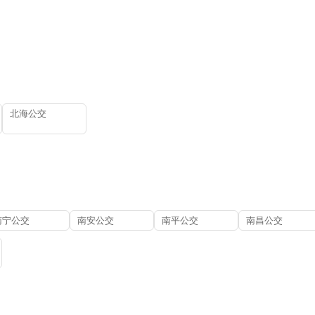
北海公交
南宁公交
南安公交
南平公交
南昌公交