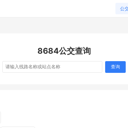
公
8684公交查询
查询