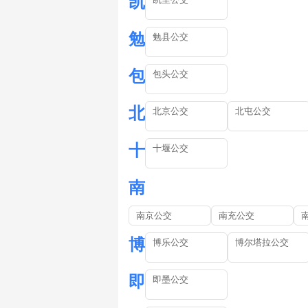
凯
勉
勉县公交
包
包头公交
北
北京公交
北屯公交
十
十堰公交
南
南京公交
南充公交
博
博乐公交
博尔塔拉公交
即
即墨公交