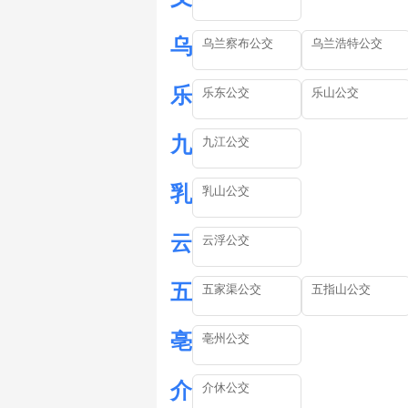
乌
乌兰察布公交
乌兰浩特公交
乐
乐东公交
乐山公交
九
九江公交
乳
乳山公交
云
云浮公交
五
五家渠公交
五指山公交
亳
亳州公交
介
介休公交