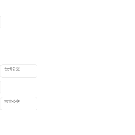
台州公交
吉首公交