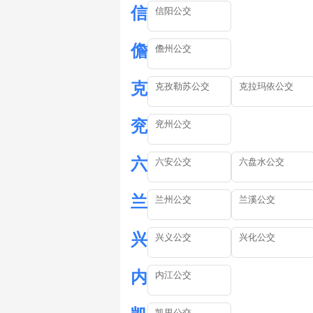
信
信阳公交
儋
儋州公交
克
克孜勒苏公交
克拉玛依公交
兖
兖州公交
六
六安公交
六盘水公交
兰
兰州公交
兰溪公交
兴
兴义公交
兴化公交
内
内江公交
凯里公交