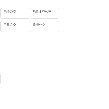
乌海公交
乌鲁木齐公交
乐昌公交
乐清公交