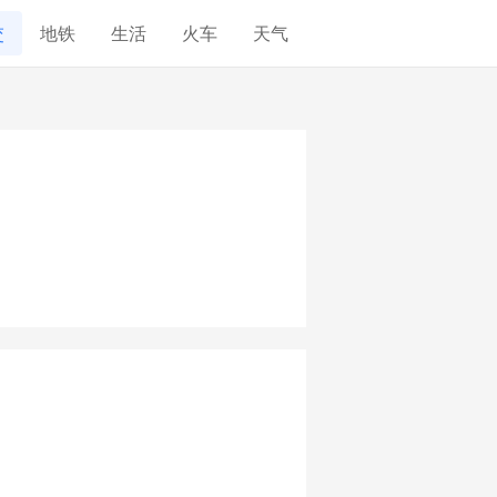
交
地铁
生活
火车
天气