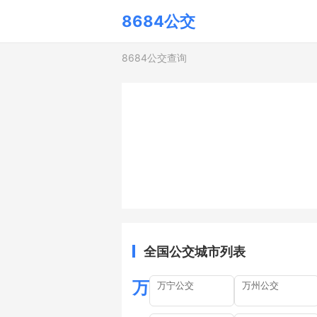
8684公交
8684公交查询
全国公交城市列表
万
万宁公交
万州公交