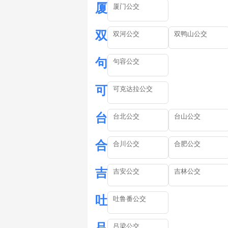
厦
厦门公交
双
双河公交
双鸭山公交
句
句容公交
可
可克达拉公交
台
台北公交
台山公交
合
合川公交
合肥公交
吉
吉安公交
吉林公交
吐
吐鲁番公交
吕
吕梁公交