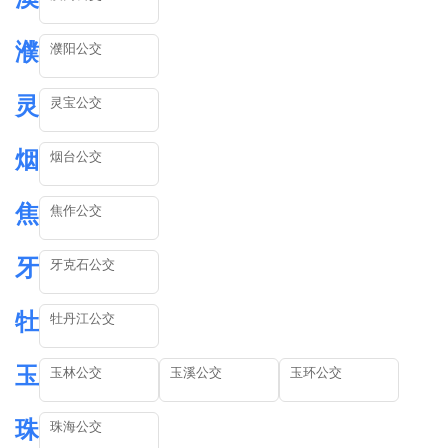
濮
濮阳公交
灵
灵宝公交
烟
烟台公交
焦
焦作公交
牙
牙克石公交
牡
牡丹江公交
玉
玉林公交
玉溪公交
玉环公交
珠
珠海公交