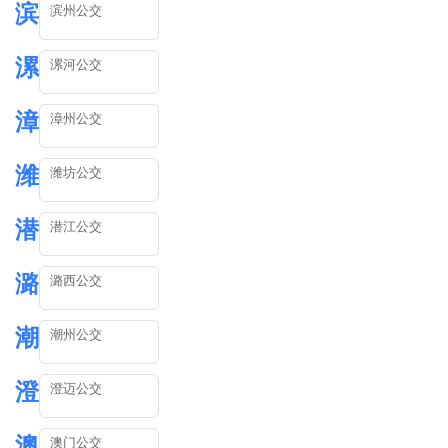
滨
滨州公交
漯
漯河公交
漳
漳州公交
潍
潍坊公交
潜
潜江公交
潞
潞西公交
潮
潮州公交
澄
澄迈公交
澳
澳门公交