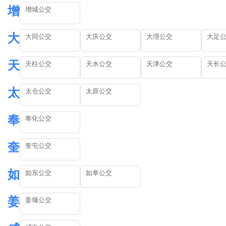
增
增城公交
大
大同公交
大庆公交
大理公交
大足
天
天柱公交
天水公交
天津公交
天长
太
太仓公交
太原公交
奉
奉化公交
奎
奎屯公交
如
如东公交
如皋公交
姜
姜堰公交