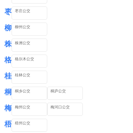
枣
枣庄公交
柳
柳州公交
株
株洲公交
格
格尔木公交
桂
桂林公交
桐
桐乡公交
桐庐公交
梅
梅州公交
梅河口公交
梧
梧州公交