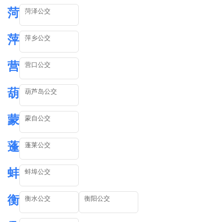
菏
菏泽公交
萍
萍乡公交
营
营口公交
葫
葫芦岛公交
蒙
蒙自公交
蓬
蓬莱公交
蚌
蚌埠公交
衡
衡水公交
衡阳公交