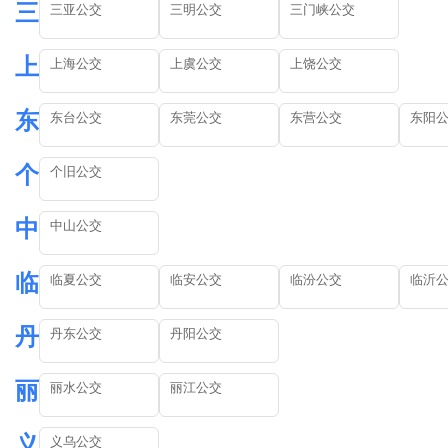
三
三亚公交
三明公交
三门峡公交
上
上海公交
上虞公交
上饶公交
东
东台公交
东莞公交
东营公交
东阳
个
个旧公交
中
中山公交
临
临夏公交
临安公交
临汾公交
临沂
丹
丹东公交
丹阳公交
丽
丽水公交
丽江公交
义
义乌公交