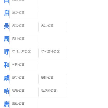
启
启东公交
吴
吴忠公交
吴江公交
周
周口公交
呼
呼伦贝尔公交
呼和浩特公交
和
和田公交
咸
咸宁公交
咸阳公交
哈
哈密公交
哈尔滨公交
唐
唐山公交