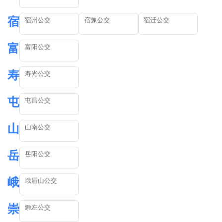
宿
宿州公交
宿豫公交
宿迁公交
富
富阳公交
寿
寿光公交
屯
屯昌公交
山
山南公交
岳
岳阳公交
峨
峨眉山公交
崇
崇左公交