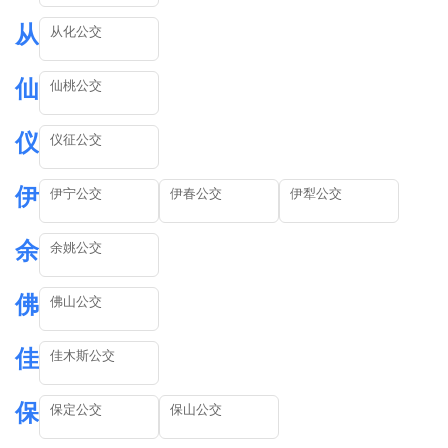
从
从化公交
仙
仙桃公交
仪
仪征公交
伊
伊宁公交
伊春公交
伊犁公交
余
余姚公交
佛
佛山公交
佳
佳木斯公交
保
保定公交
保山公交