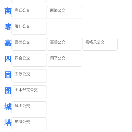
商
商丘公交
商洛公交
喀
喀什公交
嘉
嘉兴公交
嘉善公交
嘉峪关公交
四
四会公交
四平公交
固
固原公交
图
图木舒克公交
城
城固公交
塔
塔城公交