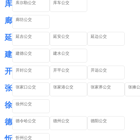
库
库尔勒公交
库车公交
廊
廊坊公交
延
延吉公交
延安公交
延边公交
建
建德公交
建水公交
开
开封公交
开平公交
开远公交
张
张家口公交
张家港公交
张家界公交
张掖
徐
徐州公交
德
德令哈公交
德州公交
德阳公交
忻
忻州公交