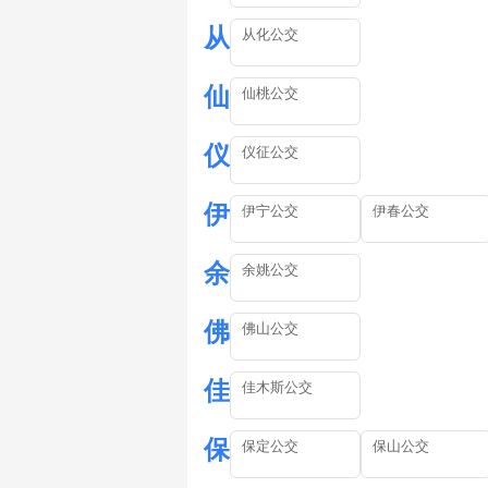
从
从化公交
仙
仙桃公交
仪
仪征公交
伊
伊宁公交
伊春公交
余
余姚公交
佛
佛山公交
佳
佳木斯公交
保
保定公交
保山公交