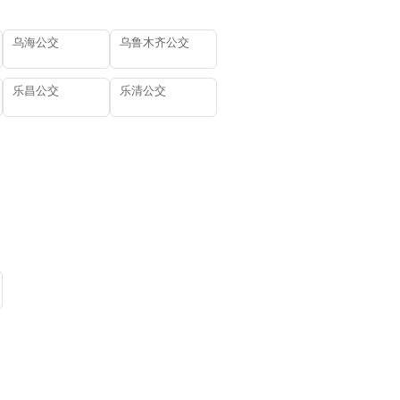
乌海公交
乌鲁木齐公交
乐昌公交
乐清公交