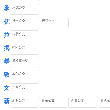
承
承德公交
抚
抚州公交
抚顺公交
拉
拉萨公交
揭
揭阳公交
攀
攀枝花公交
敦
敦化公交
文
文登公交
新
新乡公交
新余公交
新昌公交
新沂