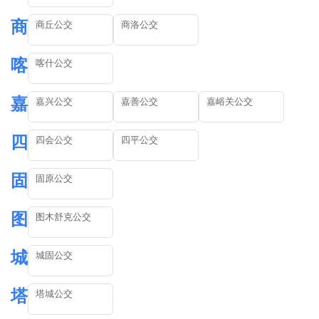
商
商丘公交
商洛公交
喀
喀什公交
嘉
嘉兴公交
嘉善公交
嘉峪关公交
四
四会公交
四平公交
固
固原公交
图
图木舒克公交
城
城固公交
塔
塔城公交