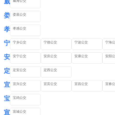
威
威海公交
娄
娄底公交
孝
孝感公交
宁
宁乡公交
宁德公交
宁波公交
宁海
安
安宁公交
安庆公交
安康公交
安阳
定
定安公交
定西公交
宜
宜兴公交
宜宾公交
宜昌公交
宜春
宝
宝鸡公交
宣
宣城公交