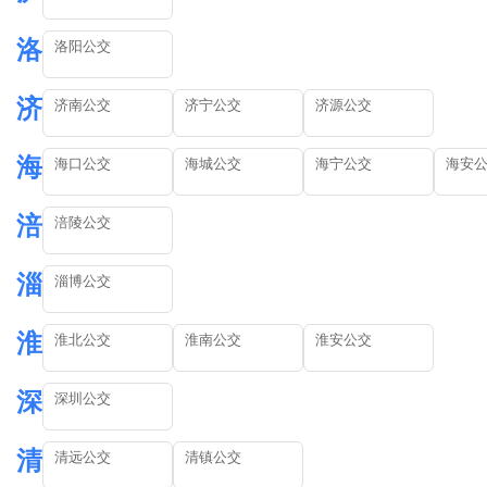
洛
洛阳公交
济
济南公交
济宁公交
济源公交
海
海口公交
海城公交
海宁公交
海安
涪
涪陵公交
淄
淄博公交
淮
淮北公交
淮南公交
淮安公交
深
深圳公交
清
清远公交
清镇公交