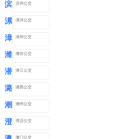
滨
滨州公交
漯
漯河公交
漳
漳州公交
潍
潍坊公交
潜
潜江公交
潞
潞西公交
潮
潮州公交
澄
澄迈公交
澳
澳门公交