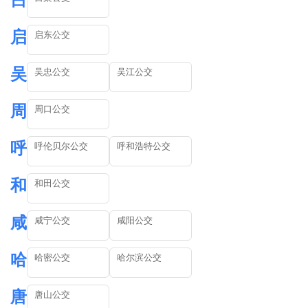
启
启东公交
吴
吴忠公交
吴江公交
周
周口公交
呼
呼伦贝尔公交
呼和浩特公交
和
和田公交
咸
咸宁公交
咸阳公交
哈
哈密公交
哈尔滨公交
唐
唐山公交