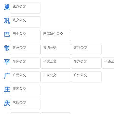
巢
巢湖公交
巩
巩义公交
巴
巴中公交
巴彦淖尔公交
常
常州公交
常德公交
常熟公交
平
平凉公交
平度公交
平湖公交
平遥
广
广元公交
广安公交
广州公交
庄
庄河公交
庆
庆阳公交