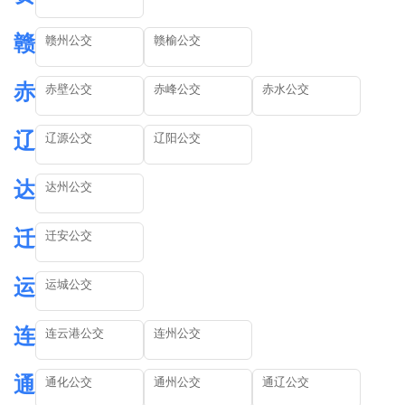
赣
赣州公交
赣榆公交
赤
赤壁公交
赤峰公交
赤水公交
辽
辽源公交
辽阳公交
达
达州公交
迁
迁安公交
运
运城公交
连
连云港公交
连州公交
通
通化公交
通州公交
通辽公交