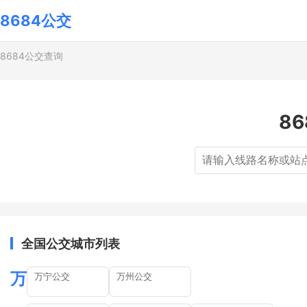
8684公交
8684公交查询
8
全国公交城市列表
万
万宁公交
万州公交