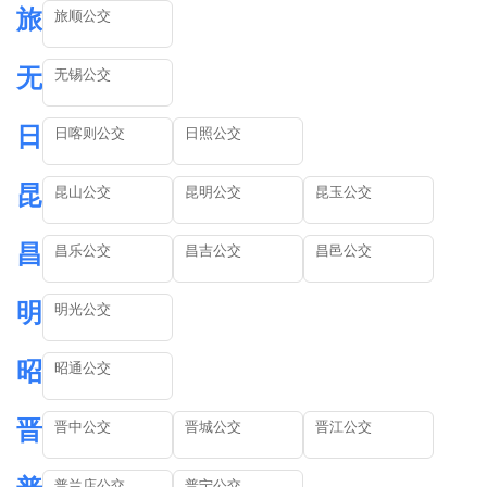
旅
旅顺公交
无
无锡公交
日
日喀则公交
日照公交
昆
昆山公交
昆明公交
昆玉公交
昌
昌乐公交
昌吉公交
昌邑公交
明
明光公交
昭
昭通公交
晋
晋中公交
晋城公交
晋江公交
普兰店公交
普宁公交