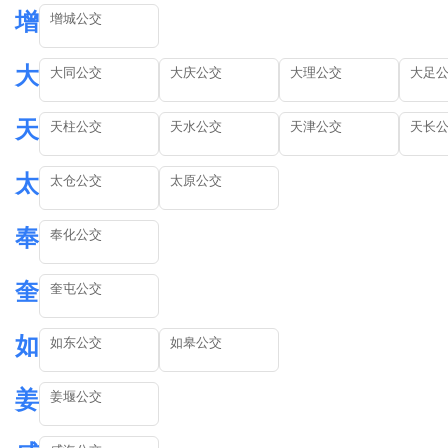
增
增城公交
大
大同公交
大庆公交
大理公交
大足
天
天柱公交
天水公交
天津公交
天长
太
太仓公交
太原公交
奉
奉化公交
奎
奎屯公交
如
如东公交
如皋公交
姜
姜堰公交