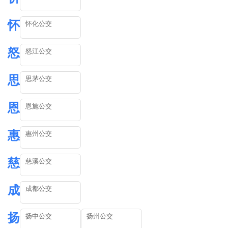
怀
怀化公交
怒
怒江公交
思
思茅公交
恩
恩施公交
惠
惠州公交
慈
慈溪公交
成
成都公交
扬
扬中公交
扬州公交