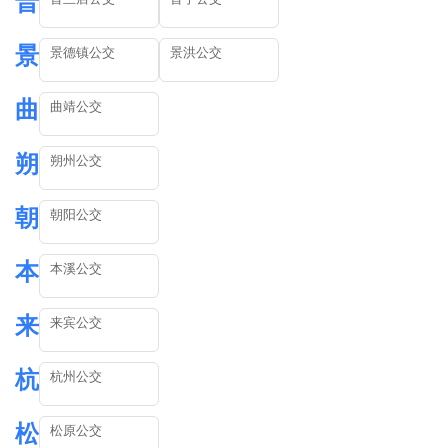
普
景
景德镇公交
景洪公交
曲
曲靖公交
朔
朔州公交
朝
朝阳公交
本
本溪公交
来
来宾公交
杭
杭州公交
松
松原公交