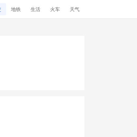
交
地铁
生活
火车
天气