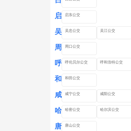
启
启东公交
吴
吴忠公交
吴江公交
周
周口公交
呼
呼伦贝尔公交
呼和浩特公交
和
和田公交
咸
咸宁公交
咸阳公交
哈
哈密公交
哈尔滨公交
唐
唐山公交