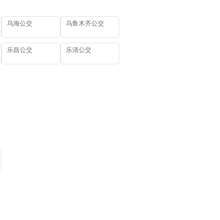
乌海公交
乌鲁木齐公交
乐昌公交
乐清公交