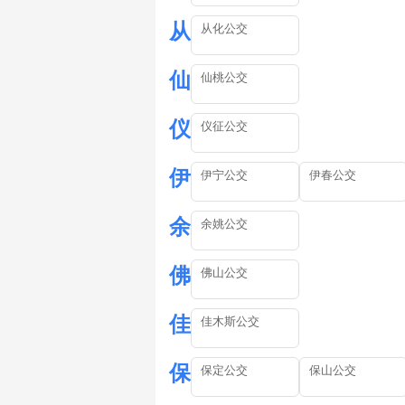
从
从化公交
仙
仙桃公交
仪
仪征公交
伊
伊宁公交
伊春公交
余
余姚公交
佛
佛山公交
佳
佳木斯公交
保
保定公交
保山公交