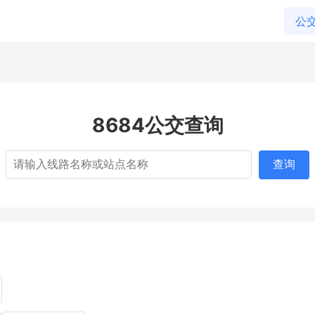
公
8684公交查询
查询