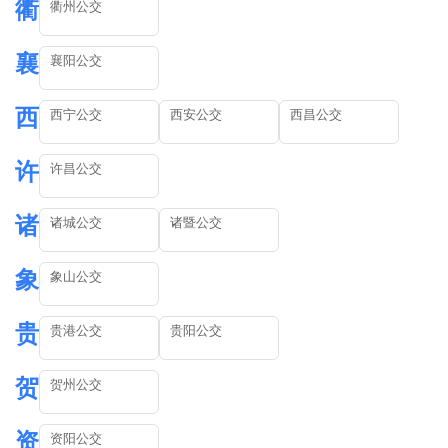
衢
衢州公交
襄
襄阳公交
西
西宁公交
西安公交
西昌公交
许
许昌公交
诸
诸城公交
诸暨公交
象
象山公交
贵
贵港公交
贵阳公交
贺
贺州公交
资
资阳公交