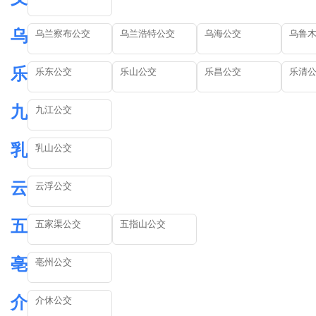
乌
乌兰察布公交
乌兰浩特公交
乌海公交
乌鲁
乐
乐东公交
乐山公交
乐昌公交
乐清
九
九江公交
乳
乳山公交
云
云浮公交
五
五家渠公交
五指山公交
亳
亳州公交
介
介休公交