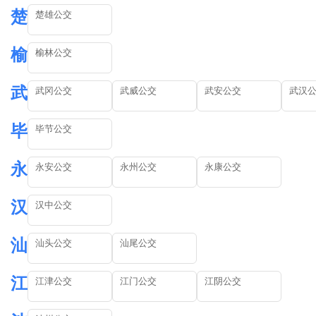
楚
楚雄公交
榆
榆林公交
武
武冈公交
武威公交
武安公交
武汉
毕
毕节公交
永
永安公交
永州公交
永康公交
汉
汉中公交
汕
汕头公交
汕尾公交
江
江津公交
江门公交
江阴公交