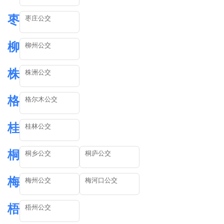
枣
枣庄公交
柳
柳州公交
株
株洲公交
格
格尔木公交
桂
桂林公交
桐
桐乡公交
桐庐公交
梅
梅州公交
梅河口公交
梧
梧州公交