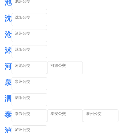
池
池州公交
沈
沈阳公交
沧
沧州公交
沭
沭阳公交
河
河池公交
河源公交
泉
泉州公交
泗
泗阳公交
泰
泰兴公交
泰安公交
泰州公交
泸
泸州公交