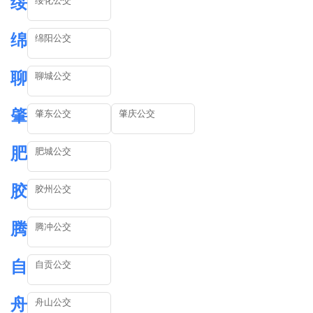
绥
绵
绵阳公交
聊
聊城公交
肇
肇东公交
肇庆公交
肥
肥城公交
胶
胶州公交
腾
腾冲公交
自
自贡公交
舟
舟山公交