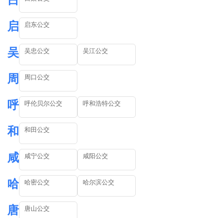
启
启东公交
吴
吴忠公交
吴江公交
周
周口公交
呼
呼伦贝尔公交
呼和浩特公交
和
和田公交
咸
咸宁公交
咸阳公交
哈
哈密公交
哈尔滨公交
唐
唐山公交