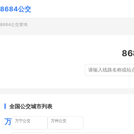
8684公交
8684公交查询
8
全国公交城市列表
万
万宁公交
万州公交