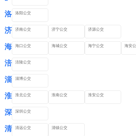
洛
洛阳公交
济
济南公交
济宁公交
济源公交
海
海口公交
海城公交
海宁公交
海安
涪
涪陵公交
淄
淄博公交
淮
淮北公交
淮南公交
淮安公交
深
深圳公交
清
清远公交
清镇公交