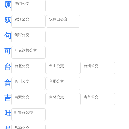
厦
厦门公交
双
双河公交
双鸭山公交
句
句容公交
可
可克达拉公交
台
台北公交
台山公交
台州公交
合
合川公交
合肥公交
吉
吉安公交
吉林公交
吉首公交
吐
吐鲁番公交
吕
吕梁公交