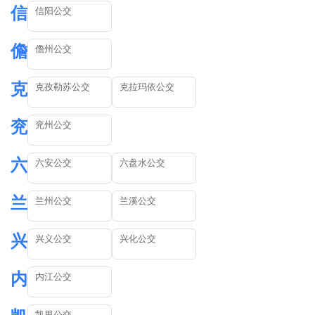
信
信阳公交
儋
儋州公交
克
克孜勒苏公交
克拉玛依公交
兖
兖州公交
六
六安公交
六盘水公交
兰
兰州公交
兰溪公交
兴
兴义公交
兴化公交
内
内江公交
凯里公交