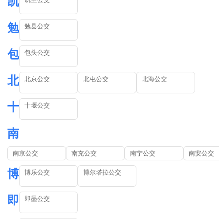
凯
勉
勉县公交
包
包头公交
北
北京公交
北屯公交
北海公交
十
十堰公交
南
南京公交
南充公交
南宁公交
南安公交
博
博乐公交
博尔塔拉公交
即
即墨公交