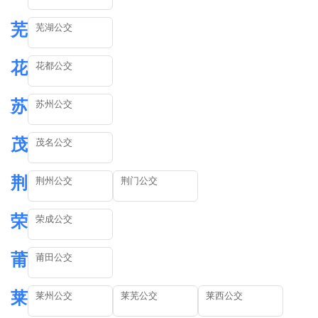
芜
芜湖公交
花
花都公交
苏
苏州公交
茂
茂名公交
荆
荆州公交
荆门公交
荣
荣成公交
莆
莆田公交
莱
莱州公交
莱芜公交
莱西公交