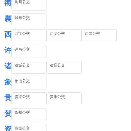
衢
衢州公交
襄
襄阳公交
西
西宁公交
西安公交
西昌公交
许
许昌公交
诸
诸城公交
诸暨公交
象
象山公交
贵
贵港公交
贵阳公交
贺
贺州公交
资
资阳公交