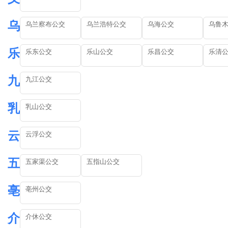
乌
乌兰察布公交
乌兰浩特公交
乌海公交
乌鲁
乐
乐东公交
乐山公交
乐昌公交
乐清
九
九江公交
乳
乳山公交
云
云浮公交
五
五家渠公交
五指山公交
亳
亳州公交
介
介休公交