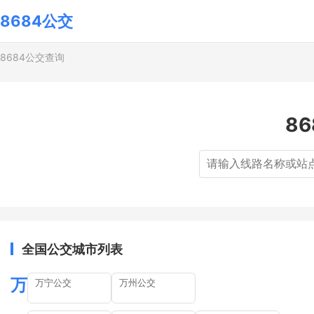
8684公交
8684公交查询
8
全国公交城市列表
万
万宁公交
万州公交