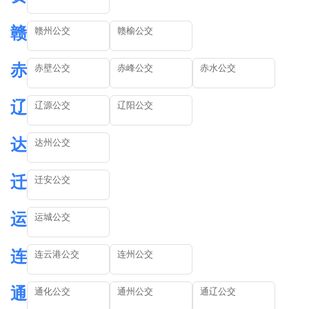
赣
赣州公交
赣榆公交
赤
赤壁公交
赤峰公交
赤水公交
辽
辽源公交
辽阳公交
达
达州公交
迁
迁安公交
运
运城公交
连
连云港公交
连州公交
通
通化公交
通州公交
通辽公交