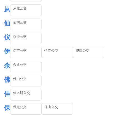
从
从化公交
仙
仙桃公交
仪
仪征公交
伊
伊宁公交
伊春公交
伊犁公交
余
余姚公交
佛
佛山公交
佳
佳木斯公交
保
保定公交
保山公交