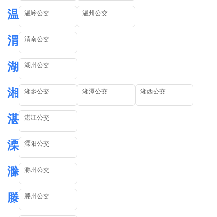
温
温岭公交
温州公交
渭
渭南公交
湖
湖州公交
湘
湘乡公交
湘潭公交
湘西公交
湛
湛江公交
溧
溧阳公交
滁
滁州公交
滕
滕州公交