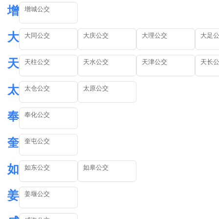
增
增城公交
大
大同公交
大庆公交
大理公交
大足
天
天柱公交
天水公交
天津公交
天长
太
太仓公交
太原公交
奉
奉化公交
奎
奎屯公交
如
如东公交
如皋公交
姜
姜堰公交