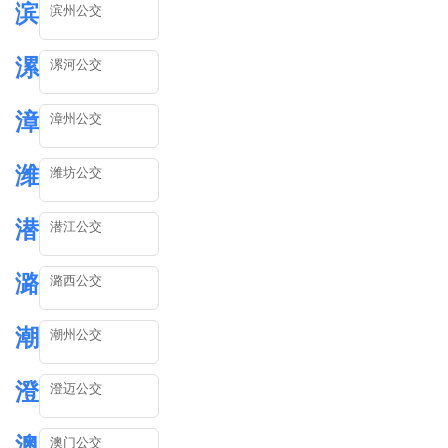
滨
滨州公交
漯
漯河公交
漳
漳州公交
潍
潍坊公交
潜
潜江公交
潞
潞西公交
潮
潮州公交
澄
澄迈公交
澳
澳门公交