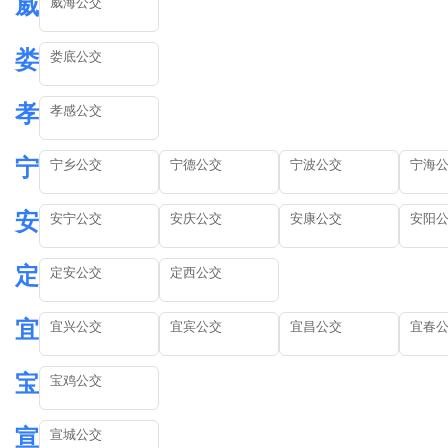
威
威海公交
娄
娄底公交
孝
孝感公交
宁
宁乡公交
宁德公交
宁波公交
宁海
安
安宁公交
安庆公交
安康公交
安阳
定
定安公交
定西公交
宜
宜兴公交
宜宾公交
宜昌公交
宜春
宝
宝鸡公交
宣
宣城公交