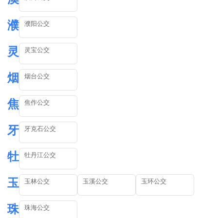
濮
濮阳公交
灵
灵宝公交
烟
烟台公交
焦
焦作公交
牙
牙克石公交
牡
牡丹江公交
玉
玉林公交
玉溪公交
玉环公交
珠
珠海公交