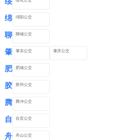
绥
绵
绵阳公交
聊
聊城公交
肇
肇东公交
肇庆公交
肥
肥城公交
胶
胶州公交
腾
腾冲公交
自
自贡公交
舟
舟山公交