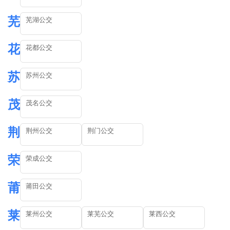
芜
芜湖公交
花
花都公交
苏
苏州公交
茂
茂名公交
荆
荆州公交
荆门公交
荣
荣成公交
莆
莆田公交
莱
莱州公交
莱芜公交
莱西公交