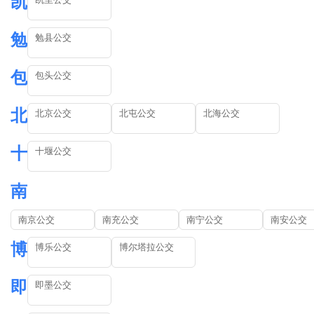
凯
勉
勉县公交
包
包头公交
北
北京公交
北屯公交
北海公交
十
十堰公交
南
南京公交
南充公交
南宁公交
南安公交
博
博乐公交
博尔塔拉公交
即
即墨公交