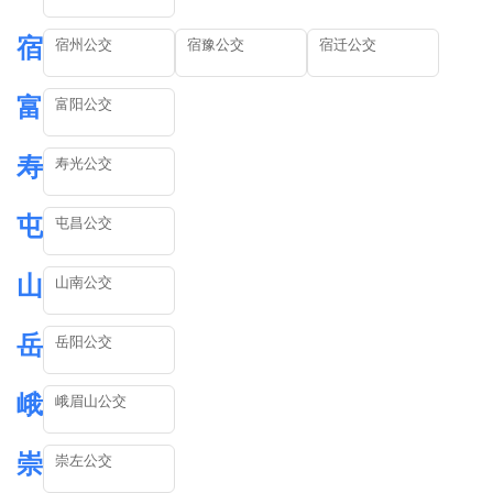
宿
宿州公交
宿豫公交
宿迁公交
富
富阳公交
寿
寿光公交
屯
屯昌公交
山
山南公交
岳
岳阳公交
峨
峨眉山公交
崇
崇左公交