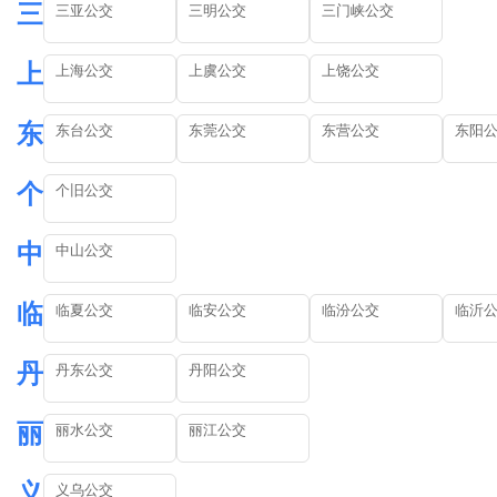
三
三亚公交
三明公交
三门峡公交
上
上海公交
上虞公交
上饶公交
东
东台公交
东莞公交
东营公交
东阳
个
个旧公交
中
中山公交
临
临夏公交
临安公交
临汾公交
临沂
丹
丹东公交
丹阳公交
丽
丽水公交
丽江公交
义
义乌公交