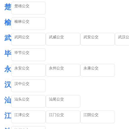
楚
楚雄公交
榆
榆林公交
武
武冈公交
武威公交
武安公交
武汉
毕
毕节公交
永
永安公交
永州公交
永康公交
汉
汉中公交
汕
汕头公交
汕尾公交
江
江津公交
江门公交
江阴公交