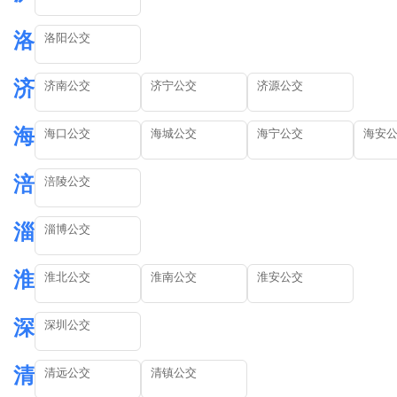
洛
洛阳公交
济
济南公交
济宁公交
济源公交
海
海口公交
海城公交
海宁公交
海安
涪
涪陵公交
淄
淄博公交
淮
淮北公交
淮南公交
淮安公交
深
深圳公交
清
清远公交
清镇公交