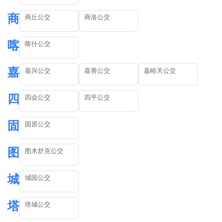
商
商丘公交
商洛公交
喀
喀什公交
嘉
嘉兴公交
嘉善公交
嘉峪关公交
四
四会公交
四平公交
固
固原公交
图
图木舒克公交
城
城固公交
塔
塔城公交