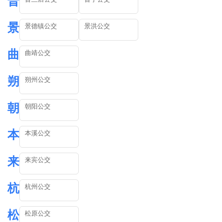
普
景
景德镇公交
景洪公交
曲
曲靖公交
朔
朔州公交
朝
朝阳公交
本
本溪公交
来
来宾公交
杭
杭州公交
松
松原公交