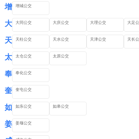
增
增城公交
大
大同公交
大庆公交
大理公交
大足
天
天柱公交
天水公交
天津公交
天长
太
太仓公交
太原公交
奉
奉化公交
奎
奎屯公交
如
如东公交
如皋公交
姜
姜堰公交