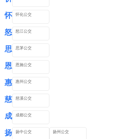
怀
怀化公交
怒
怒江公交
思
思茅公交
恩
恩施公交
惠
惠州公交
慈
慈溪公交
成
成都公交
扬
扬中公交
扬州公交