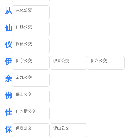
从
从化公交
仙
仙桃公交
仪
仪征公交
伊
伊宁公交
伊春公交
伊犁公交
余
余姚公交
佛
佛山公交
佳
佳木斯公交
保
保定公交
保山公交