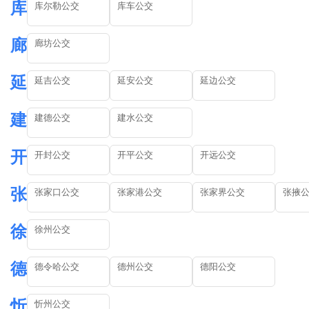
库
库尔勒公交
库车公交
廊
廊坊公交
延
延吉公交
延安公交
延边公交
建
建德公交
建水公交
开
开封公交
开平公交
开远公交
张
张家口公交
张家港公交
张家界公交
张掖
徐
徐州公交
德
德令哈公交
德州公交
德阳公交
忻
忻州公交