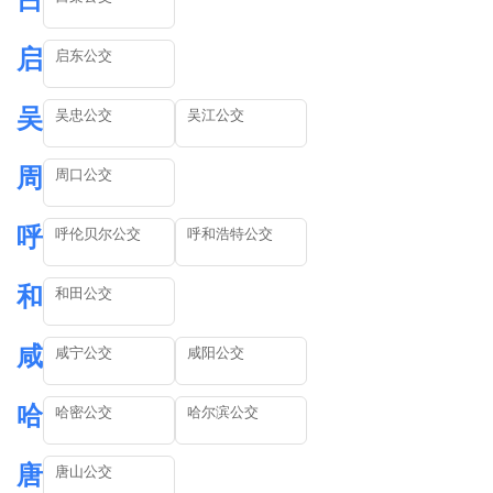
启
启东公交
吴
吴忠公交
吴江公交
周
周口公交
呼
呼伦贝尔公交
呼和浩特公交
和
和田公交
咸
咸宁公交
咸阳公交
哈
哈密公交
哈尔滨公交
唐
唐山公交