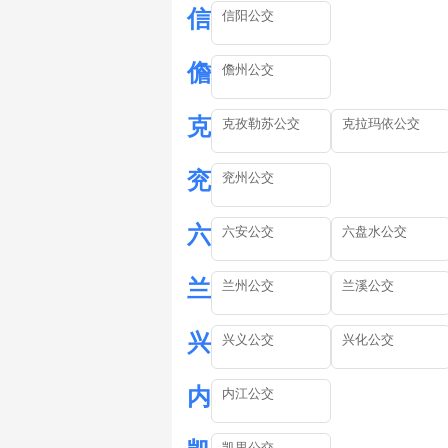
信
信阳公交
儋
儋州公交
克
克孜勒苏公交
克拉玛依公交
兖
兖州公交
六
六安公交
六盘水公交
兰
兰州公交
兰溪公交
兴
兴义公交
兴化公交
内
内江公交
凯里公交