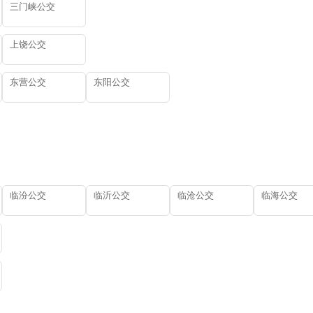
三门峡公交
上饶公交
东营公交
东阳公交
临汾公交
临沂公交
临沧公交
临海公交