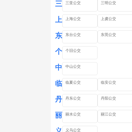
三
三亚公交
三明公交
上
上海公交
上虞公交
东
东台公交
东莞公交
个
个旧公交
中
中山公交
临
临夏公交
临安公交
丹
丹东公交
丹阳公交
丽
丽水公交
丽江公交
义
义乌公交