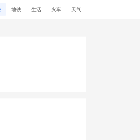
交
地铁
生活
火车
天气