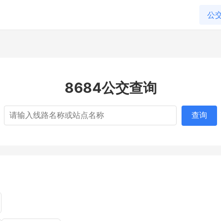
公
8684公交查询
查询