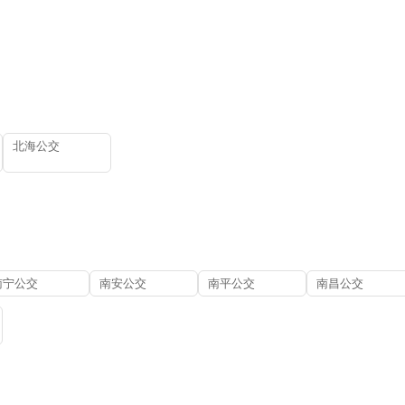
北海公交
南宁公交
南安公交
南平公交
南昌公交