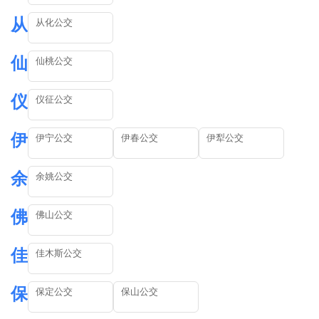
从
从化公交
仙
仙桃公交
仪
仪征公交
伊
伊宁公交
伊春公交
伊犁公交
余
余姚公交
佛
佛山公交
佳
佳木斯公交
保
保定公交
保山公交