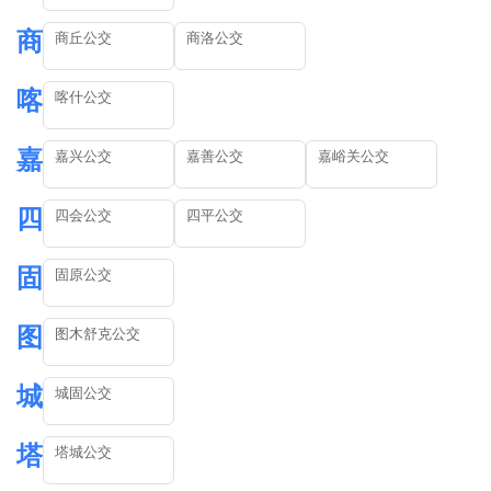
商
商丘公交
商洛公交
喀
喀什公交
嘉
嘉兴公交
嘉善公交
嘉峪关公交
四
四会公交
四平公交
固
固原公交
图
图木舒克公交
城
城固公交
塔
塔城公交