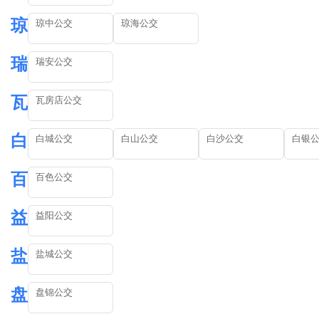
琼
琼中公交
琼海公交
瑞
瑞安公交
瓦
瓦房店公交
白
白城公交
白山公交
白沙公交
白银
百
百色公交
益
益阳公交
盐
盐城公交
盘
盘锦公交