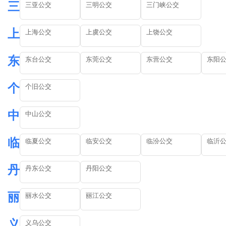
三
三亚公交
三明公交
三门峡公交
上
上海公交
上虞公交
上饶公交
东
东台公交
东莞公交
东营公交
东阳
个
个旧公交
中
中山公交
临
临夏公交
临安公交
临汾公交
临沂
丹
丹东公交
丹阳公交
丽
丽水公交
丽江公交
义
义乌公交