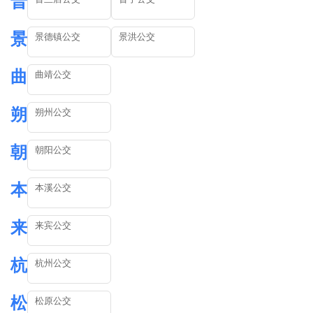
普
景
景德镇公交
景洪公交
曲
曲靖公交
朔
朔州公交
朝
朝阳公交
本
本溪公交
来
来宾公交
杭
杭州公交
松
松原公交