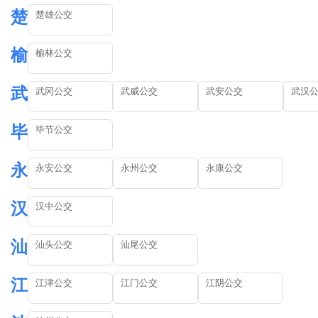
楚
楚雄公交
榆
榆林公交
武
武冈公交
武威公交
武安公交
武汉
毕
毕节公交
永
永安公交
永州公交
永康公交
汉
汉中公交
汕
汕头公交
汕尾公交
江
江津公交
江门公交
江阴公交