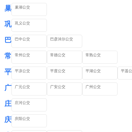
巢
巢湖公交
巩
巩义公交
巴
巴中公交
巴彦淖尔公交
常
常州公交
常德公交
常熟公交
平
平凉公交
平度公交
平湖公交
平遥
广
广元公交
广安公交
广州公交
庄
庄河公交
庆
庆阳公交