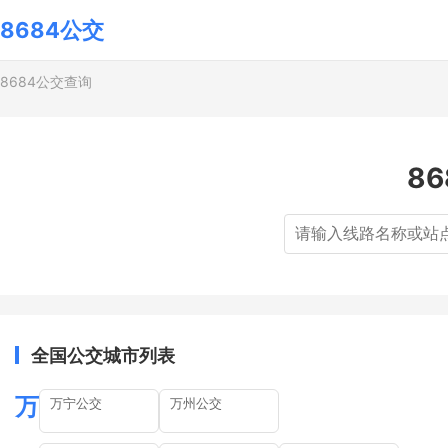
8684公交
8684公交查询
8
全国公交城市列表
万
万宁公交
万州公交