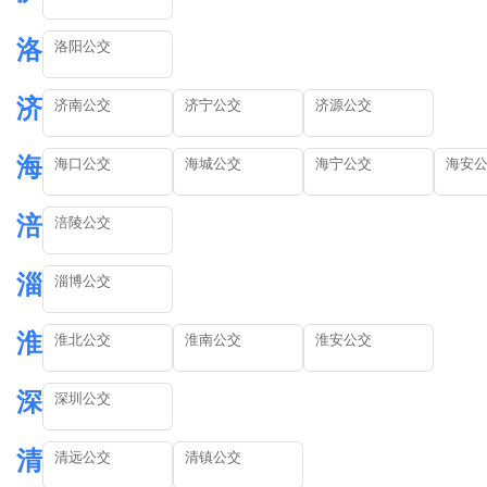
洛
洛阳公交
济
济南公交
济宁公交
济源公交
海
海口公交
海城公交
海宁公交
海安
涪
涪陵公交
淄
淄博公交
淮
淮北公交
淮南公交
淮安公交
深
深圳公交
清
清远公交
清镇公交