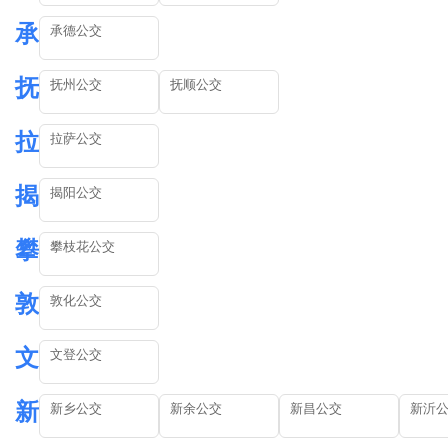
承
承德公交
抚
抚州公交
抚顺公交
拉
拉萨公交
揭
揭阳公交
攀
攀枝花公交
敦
敦化公交
文
文登公交
新
新乡公交
新余公交
新昌公交
新沂