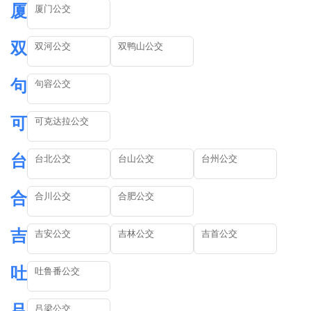
厦
厦门公交
双
双河公交
双鸭山公交
句
句容公交
可
可克达拉公交
台
台北公交
台山公交
台州公交
合
合川公交
合肥公交
吉
吉安公交
吉林公交
吉首公交
吐
吐鲁番公交
吕
吕梁公交