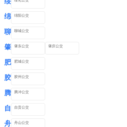
绥
绵
绵阳公交
聊
聊城公交
肇
肇东公交
肇庆公交
肥
肥城公交
胶
胶州公交
腾
腾冲公交
自
自贡公交
舟
舟山公交