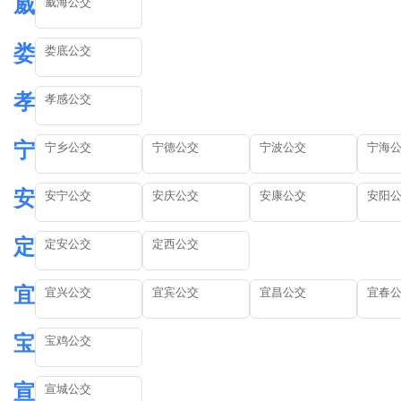
威
威海公交
娄
娄底公交
孝
孝感公交
宁
宁乡公交
宁德公交
宁波公交
宁海
安
安宁公交
安庆公交
安康公交
安阳
定
定安公交
定西公交
宜
宜兴公交
宜宾公交
宜昌公交
宜春
宝
宝鸡公交
宣
宣城公交