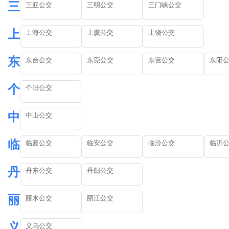
三
三亚公交
三明公交
三门峡公交
上
上海公交
上虞公交
上饶公交
东
东台公交
东莞公交
东营公交
东阳
个
个旧公交
中
中山公交
临
临夏公交
临安公交
临汾公交
临沂
丹
丹东公交
丹阳公交
丽
丽水公交
丽江公交
义
义乌公交