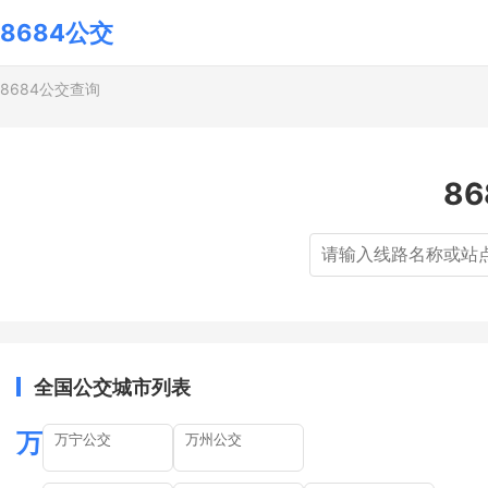
8684公交
8684公交查询
8
全国公交城市列表
万
万宁公交
万州公交