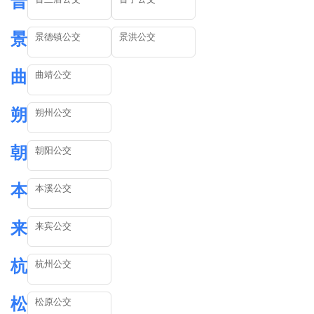
普
景
景德镇公交
景洪公交
曲
曲靖公交
朔
朔州公交
朝
朝阳公交
本
本溪公交
来
来宾公交
杭
杭州公交
松
松原公交