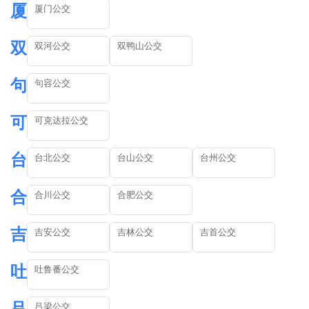
厦
厦门公交
双
双河公交
双鸭山公交
句
句容公交
可
可克达拉公交
台
台北公交
台山公交
台州公交
合
合川公交
合肥公交
吉
吉安公交
吉林公交
吉首公交
吐
吐鲁番公交
吕
吕梁公交