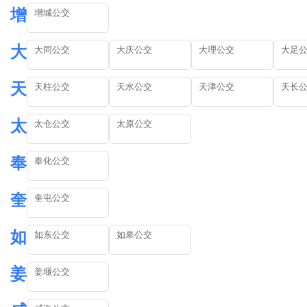
增
增城公交
大
大同公交
大庆公交
大理公交
大足
天
天柱公交
天水公交
天津公交
天长
太
太仓公交
太原公交
奉
奉化公交
奎
奎屯公交
如
如东公交
如皋公交
姜
姜堰公交