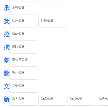
承
承德公交
抚
抚州公交
抚顺公交
拉
拉萨公交
揭
揭阳公交
攀
攀枝花公交
敦
敦化公交
文
文登公交
新
新乡公交
新余公交
新昌公交
新沂