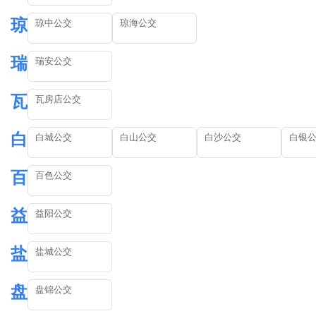
琼
琼中公交
琼海公交
瑞
瑞安公交
瓦
瓦房店公交
白
白城公交
白山公交
白沙公交
白银
百
百色公交
益
益阳公交
盐
盐城公交
盘
盘锦公交