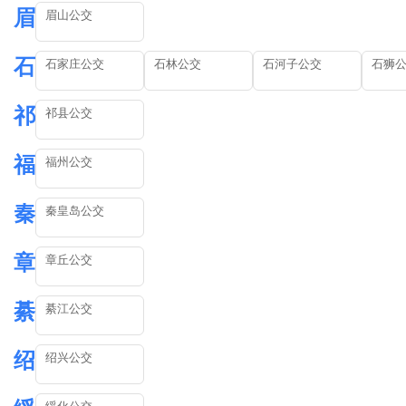
眉
眉山公交
石
石家庄公交
石林公交
石河子公交
石狮
祁
祁县公交
福
福州公交
秦
秦皇岛公交
章
章丘公交
綦
綦江公交
绍
绍兴公交
绥化公交