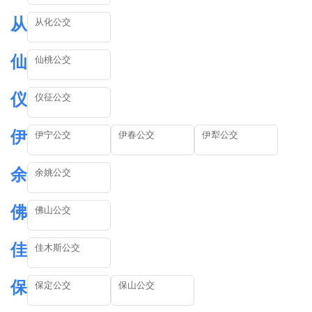
从
从化公交
仙
仙桃公交
仪
仪征公交
伊
伊宁公交
伊春公交
伊犁公交
余
余姚公交
佛
佛山公交
佳
佳木斯公交
保
保定公交
保山公交