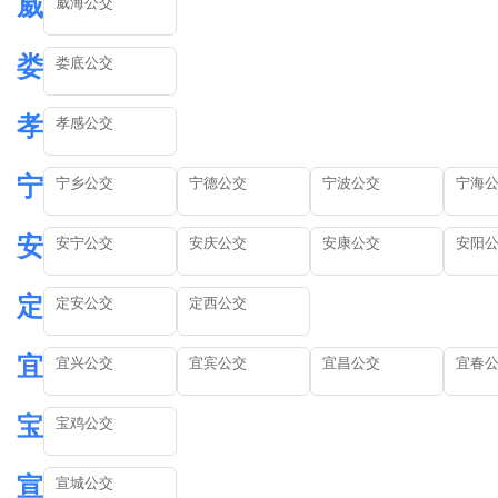
威
威海公交
娄
娄底公交
孝
孝感公交
宁
宁乡公交
宁德公交
宁波公交
宁海
安
安宁公交
安庆公交
安康公交
安阳
定
定安公交
定西公交
宜
宜兴公交
宜宾公交
宜昌公交
宜春
宝
宝鸡公交
宣
宣城公交