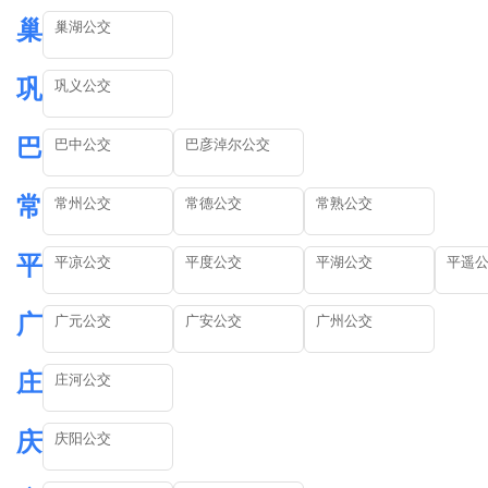
巢
巢湖公交
巩
巩义公交
巴
巴中公交
巴彦淖尔公交
常
常州公交
常德公交
常熟公交
平
平凉公交
平度公交
平湖公交
平遥
广
广元公交
广安公交
广州公交
庄
庄河公交
庆
庆阳公交