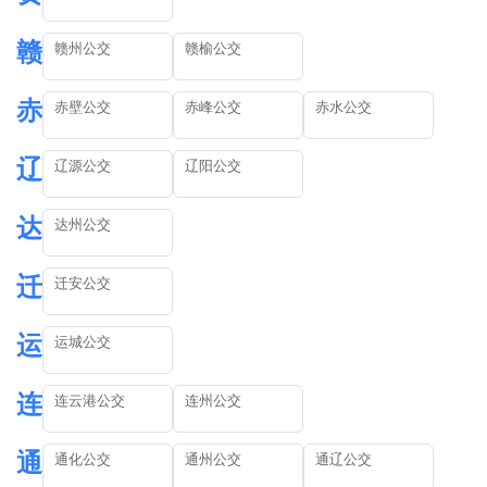
赣
赣州公交
赣榆公交
赤
赤壁公交
赤峰公交
赤水公交
辽
辽源公交
辽阳公交
达
达州公交
迁
迁安公交
运
运城公交
连
连云港公交
连州公交
通
通化公交
通州公交
通辽公交