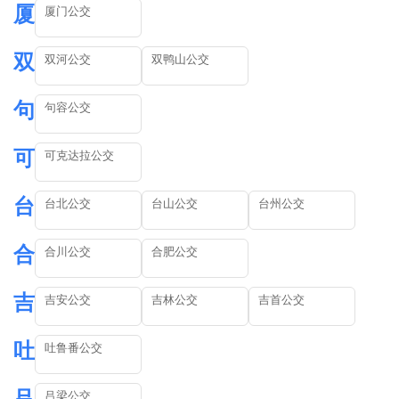
厦
厦门公交
双
双河公交
双鸭山公交
句
句容公交
可
可克达拉公交
台
台北公交
台山公交
台州公交
合
合川公交
合肥公交
吉
吉安公交
吉林公交
吉首公交
吐
吐鲁番公交
吕
吕梁公交