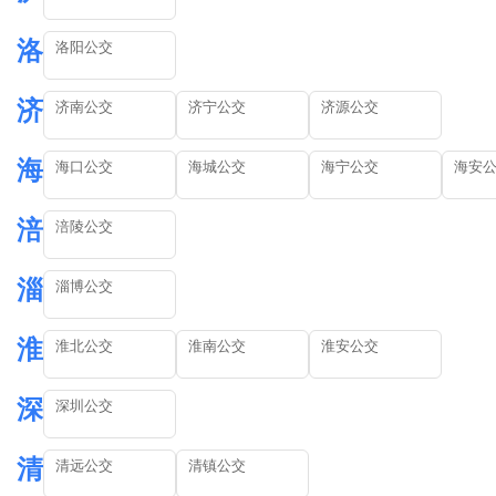
洛
洛阳公交
济
济南公交
济宁公交
济源公交
海
海口公交
海城公交
海宁公交
海安
涪
涪陵公交
淄
淄博公交
淮
淮北公交
淮南公交
淮安公交
深
深圳公交
清
清远公交
清镇公交