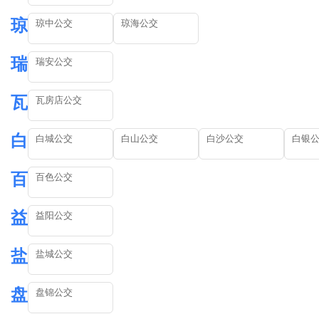
琼
琼中公交
琼海公交
瑞
瑞安公交
瓦
瓦房店公交
白
白城公交
白山公交
白沙公交
白银
百
百色公交
益
益阳公交
盐
盐城公交
盘
盘锦公交