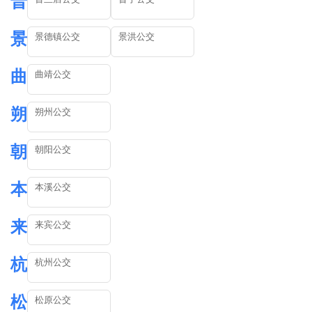
普
景
景德镇公交
景洪公交
曲
曲靖公交
朔
朔州公交
朝
朝阳公交
本
本溪公交
来
来宾公交
杭
杭州公交
松
松原公交