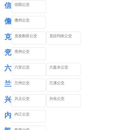
信
信阳公交
儋
儋州公交
克
克孜勒苏公交
克拉玛依公交
兖
兖州公交
六
六安公交
六盘水公交
兰
兰州公交
兰溪公交
兴
兴义公交
兴化公交
内
内江公交
凯里公交