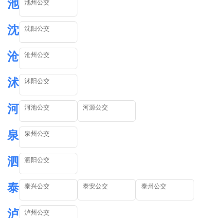
池
池州公交
沈
沈阳公交
沧
沧州公交
沭
沭阳公交
河
河池公交
河源公交
泉
泉州公交
泗
泗阳公交
泰
泰兴公交
泰安公交
泰州公交
泸
泸州公交