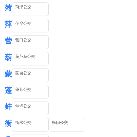
菏
菏泽公交
萍
萍乡公交
营
营口公交
葫
葫芦岛公交
蒙
蒙自公交
蓬
蓬莱公交
蚌
蚌埠公交
衡
衡水公交
衡阳公交