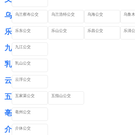
乌
乌兰察布公交
乌兰浩特公交
乌海公交
乌鲁
乐
乐东公交
乐山公交
乐昌公交
乐清
九
九江公交
乳
乳山公交
云
云浮公交
五
五家渠公交
五指山公交
亳
亳州公交
介
介休公交