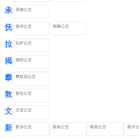
承
承德公交
抚
抚州公交
抚顺公交
拉
拉萨公交
揭
揭阳公交
攀
攀枝花公交
敦
敦化公交
文
文登公交
新
新乡公交
新余公交
新昌公交
新沂