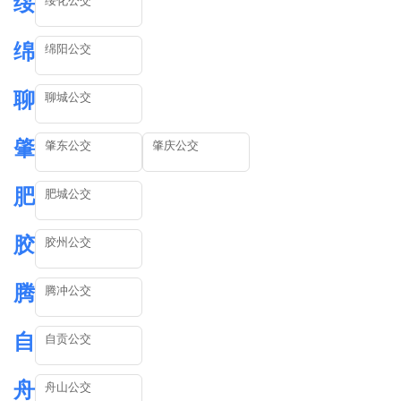
绥
绵
绵阳公交
聊
聊城公交
肇
肇东公交
肇庆公交
肥
肥城公交
胶
胶州公交
腾
腾冲公交
自
自贡公交
舟
舟山公交