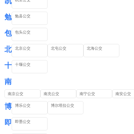
凯
勉
勉县公交
包
包头公交
北
北京公交
北屯公交
北海公交
十
十堰公交
南
南京公交
南充公交
南宁公交
南安公交
博
博乐公交
博尔塔拉公交
即
即墨公交