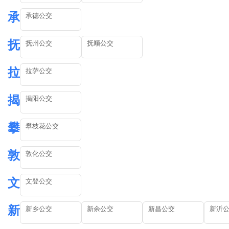
承
承德公交
抚
抚州公交
抚顺公交
拉
拉萨公交
揭
揭阳公交
攀
攀枝花公交
敦
敦化公交
文
文登公交
新
新乡公交
新余公交
新昌公交
新沂