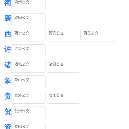
衢
衢州公交
襄
襄阳公交
西
西宁公交
西安公交
西昌公交
许
许昌公交
诸
诸城公交
诸暨公交
象
象山公交
贵
贵港公交
贵阳公交
贺
贺州公交
资
资阳公交