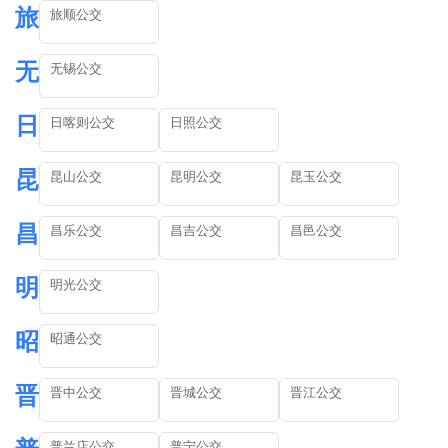
旅
旅顺公交
无
无锡公交
日
日喀则公交
日照公交
昆
昆山公交
昆明公交
昆玉公交
昌
昌乐公交
昌吉公交
昌邑公交
明
明光公交
昭
昭通公交
晋
晋中公交
晋城公交
晋江公交
普兰店公交
普宁公交