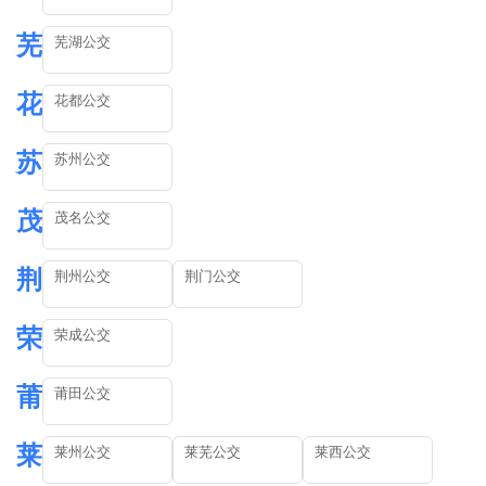
芜
芜湖公交
花
花都公交
苏
苏州公交
茂
茂名公交
荆
荆州公交
荆门公交
荣
荣成公交
莆
莆田公交
莱
莱州公交
莱芜公交
莱西公交