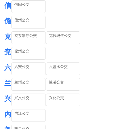
信
信阳公交
儋
儋州公交
克
克孜勒苏公交
克拉玛依公交
兖
兖州公交
六
六安公交
六盘水公交
兰
兰州公交
兰溪公交
兴
兴义公交
兴化公交
内
内江公交
凯里公交