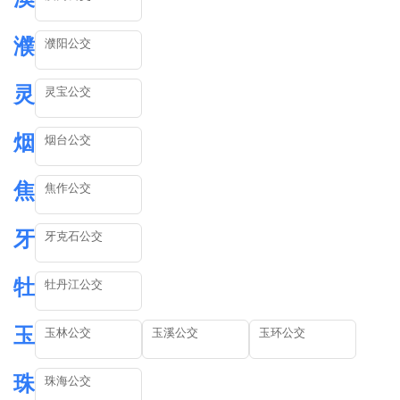
濮
濮阳公交
灵
灵宝公交
烟
烟台公交
焦
焦作公交
牙
牙克石公交
牡
牡丹江公交
玉
玉林公交
玉溪公交
玉环公交
珠
珠海公交