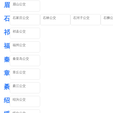
眉
眉山公交
石
石家庄公交
石林公交
石河子公交
石狮
祁
祁县公交
福
福州公交
秦
秦皇岛公交
章
章丘公交
綦
綦江公交
绍
绍兴公交
绥化公交