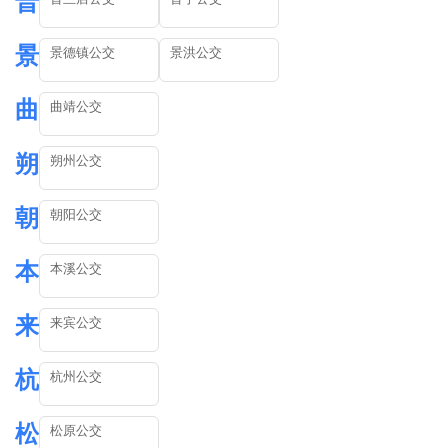
普
景
景德镇公交
景洪公交
曲
曲靖公交
朔
朔州公交
朝
朝阳公交
本
本溪公交
来
来宾公交
杭
杭州公交
松
松原公交