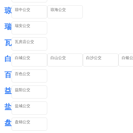
琼
琼中公交
琼海公交
瑞
瑞安公交
瓦
瓦房店公交
白
白城公交
白山公交
白沙公交
白银
百
百色公交
益
益阳公交
盐
盐城公交
盘
盘锦公交