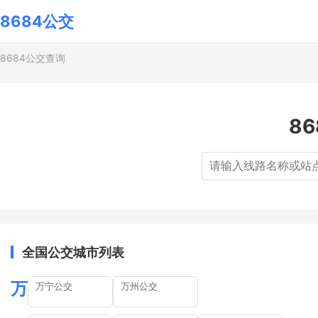
8684公交
8684公交查询
8
全国公交城市列表
万
万宁公交
万州公交