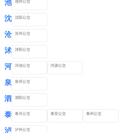
池
池州公交
沈
沈阳公交
沧
沧州公交
沭
沭阳公交
河
河池公交
河源公交
泉
泉州公交
泗
泗阳公交
泰
泰兴公交
泰安公交
泰州公交
泸
泸州公交