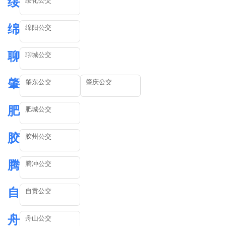
绥
绵
绵阳公交
聊
聊城公交
肇
肇东公交
肇庆公交
肥
肥城公交
胶
胶州公交
腾
腾冲公交
自
自贡公交
舟
舟山公交