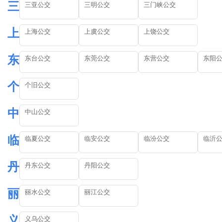
三
三亚公交
三明公交
三门峡公交
上
上海公交
上虞公交
上饶公交
东
东台公交
东莞公交
东营公交
东阳
个
个旧公交
中
中山公交
临
临夏公交
临安公交
临汾公交
临沂
丹
丹东公交
丹阳公交
丽
丽水公交
丽江公交
义
义乌公交