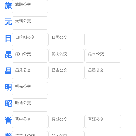
旅
旅顺公交
无
无锡公交
日
日喀则公交
日照公交
昆
昆山公交
昆明公交
昆玉公交
昌
昌乐公交
昌吉公交
昌邑公交
明
明光公交
昭
昭通公交
晋
晋中公交
晋城公交
晋江公交
普兰店公交
普宁公交