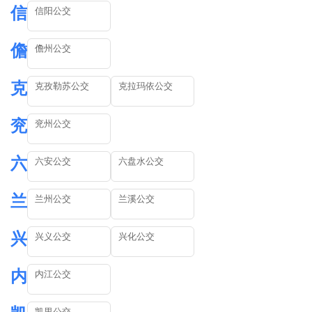
信
信阳公交
儋
儋州公交
克
克孜勒苏公交
克拉玛依公交
兖
兖州公交
六
六安公交
六盘水公交
兰
兰州公交
兰溪公交
兴
兴义公交
兴化公交
内
内江公交
凯里公交