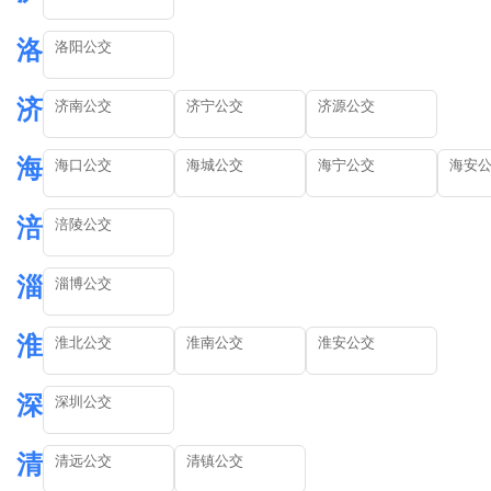
洛
洛阳公交
济
济南公交
济宁公交
济源公交
海
海口公交
海城公交
海宁公交
海安
涪
涪陵公交
淄
淄博公交
淮
淮北公交
淮南公交
淮安公交
深
深圳公交
清
清远公交
清镇公交