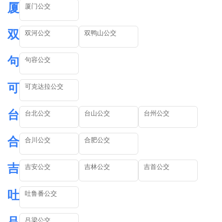
厦
厦门公交
双
双河公交
双鸭山公交
句
句容公交
可
可克达拉公交
台
台北公交
台山公交
台州公交
合
合川公交
合肥公交
吉
吉安公交
吉林公交
吉首公交
吐
吐鲁番公交
吕
吕梁公交