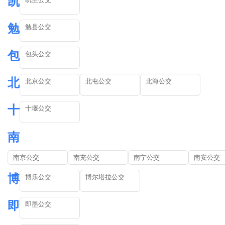
凯
勉
勉县公交
包
包头公交
北
北京公交
北屯公交
北海公交
十
十堰公交
南
南京公交
南充公交
南宁公交
南安公交
博
博乐公交
博尔塔拉公交
即
即墨公交