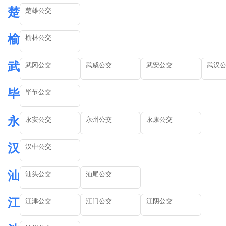
楚
楚雄公交
榆
榆林公交
武
武冈公交
武威公交
武安公交
武汉
毕
毕节公交
永
永安公交
永州公交
永康公交
汉
汉中公交
汕
汕头公交
汕尾公交
江
江津公交
江门公交
江阴公交