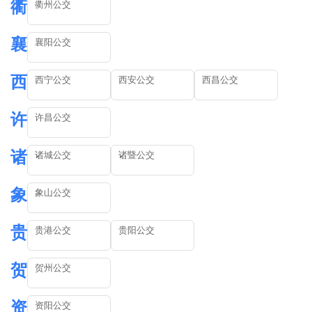
衢
衢州公交
襄
襄阳公交
西
西宁公交
西安公交
西昌公交
许
许昌公交
诸
诸城公交
诸暨公交
象
象山公交
贵
贵港公交
贵阳公交
贺
贺州公交
资
资阳公交