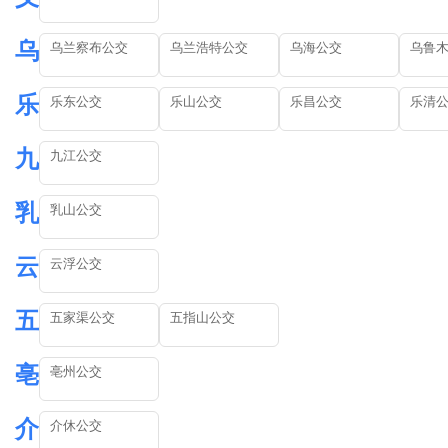
乌
乌兰察布公交
乌兰浩特公交
乌海公交
乌鲁
乐
乐东公交
乐山公交
乐昌公交
乐清
九
九江公交
乳
乳山公交
云
云浮公交
五
五家渠公交
五指山公交
亳
亳州公交
介
介休公交