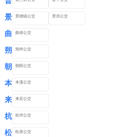
普
景
景德镇公交
景洪公交
曲
曲靖公交
朔
朔州公交
朝
朝阳公交
本
本溪公交
来
来宾公交
杭
杭州公交
松
松原公交