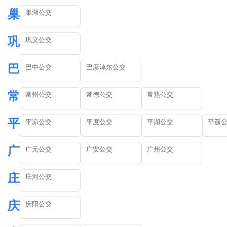
巢
巢湖公交
巩
巩义公交
巴
巴中公交
巴彦淖尔公交
常
常州公交
常德公交
常熟公交
平
平凉公交
平度公交
平湖公交
平遥
广
广元公交
广安公交
广州公交
庄
庄河公交
庆
庆阳公交