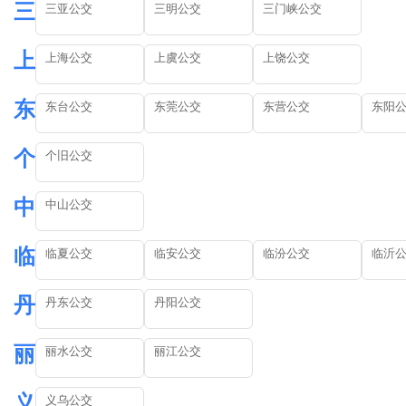
三
三亚公交
三明公交
三门峡公交
上
上海公交
上虞公交
上饶公交
东
东台公交
东莞公交
东营公交
东阳
个
个旧公交
中
中山公交
临
临夏公交
临安公交
临汾公交
临沂
丹
丹东公交
丹阳公交
丽
丽水公交
丽江公交
义
义乌公交