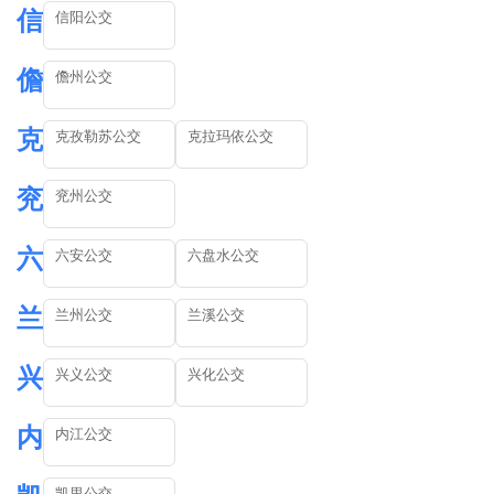
信
信阳公交
儋
儋州公交
克
克孜勒苏公交
克拉玛依公交
兖
兖州公交
六
六安公交
六盘水公交
兰
兰州公交
兰溪公交
兴
兴义公交
兴化公交
内
内江公交
凯里公交