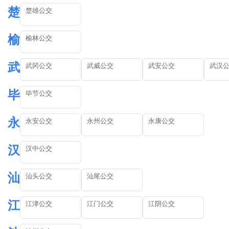
楚
楚雄公交
榆
榆林公交
武
武冈公交
武威公交
武安公交
武汉
毕
毕节公交
永
永安公交
永州公交
永康公交
汉
汉中公交
汕
汕头公交
汕尾公交
江
江津公交
江门公交
江阴公交