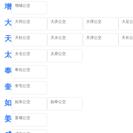
增
增城公交
大
大同公交
大庆公交
大理公交
大足
天
天柱公交
天水公交
天津公交
天长
太
太仓公交
太原公交
奉
奉化公交
奎
奎屯公交
如
如东公交
如皋公交
姜
姜堰公交