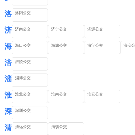
洛
洛阳公交
济
济南公交
济宁公交
济源公交
海
海口公交
海城公交
海宁公交
海安
涪
涪陵公交
淄
淄博公交
淮
淮北公交
淮南公交
淮安公交
深
深圳公交
清
清远公交
清镇公交