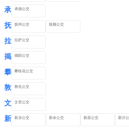
承
承德公交
抚
抚州公交
抚顺公交
拉
拉萨公交
揭
揭阳公交
攀
攀枝花公交
敦
敦化公交
文
文登公交
新
新乡公交
新余公交
新昌公交
新沂