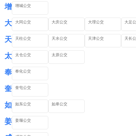
增
增城公交
大
大同公交
大庆公交
大理公交
大足
天
天柱公交
天水公交
天津公交
天长
太
太仓公交
太原公交
奉
奉化公交
奎
奎屯公交
如
如东公交
如皋公交
姜
姜堰公交