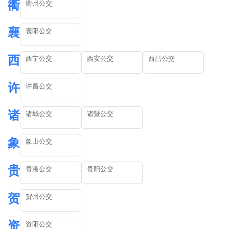
衢
衢州公交
襄
襄阳公交
西
西宁公交
西安公交
西昌公交
许
许昌公交
诸
诸城公交
诸暨公交
象
象山公交
贵
贵港公交
贵阳公交
贺
贺州公交
资
资阳公交