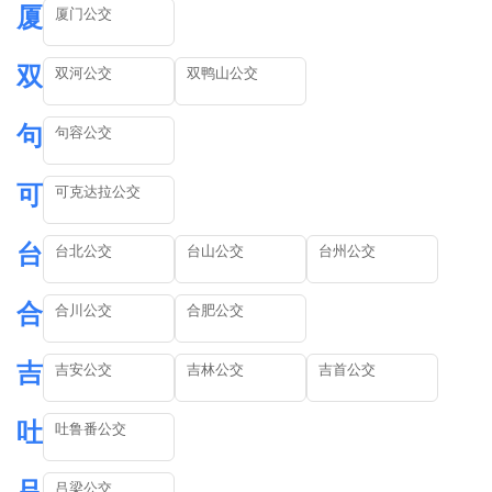
厦
厦门公交
双
双河公交
双鸭山公交
句
句容公交
可
可克达拉公交
台
台北公交
台山公交
台州公交
合
合川公交
合肥公交
吉
吉安公交
吉林公交
吉首公交
吐
吐鲁番公交
吕
吕梁公交