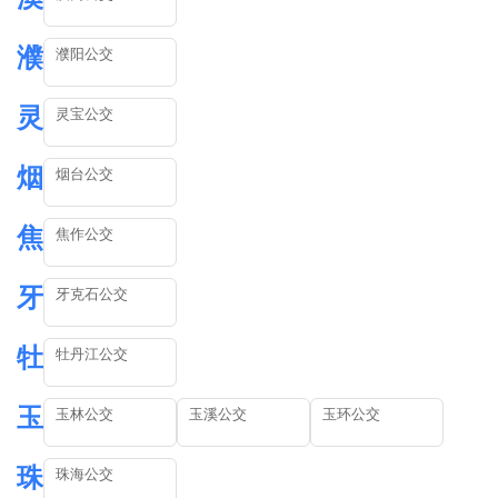
濮
濮阳公交
灵
灵宝公交
烟
烟台公交
焦
焦作公交
牙
牙克石公交
牡
牡丹江公交
玉
玉林公交
玉溪公交
玉环公交
珠
珠海公交