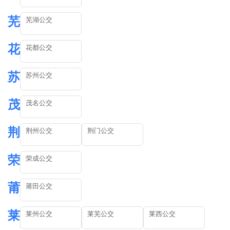
芜
芜湖公交
花
花都公交
苏
苏州公交
茂
茂名公交
荆
荆州公交
荆门公交
荣
荣成公交
莆
莆田公交
莱
莱州公交
莱芜公交
莱西公交