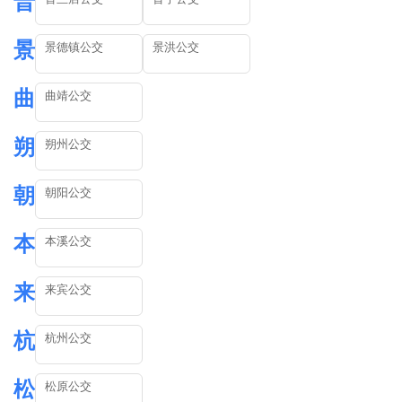
普
景
景德镇公交
景洪公交
曲
曲靖公交
朔
朔州公交
朝
朝阳公交
本
本溪公交
来
来宾公交
杭
杭州公交
松
松原公交