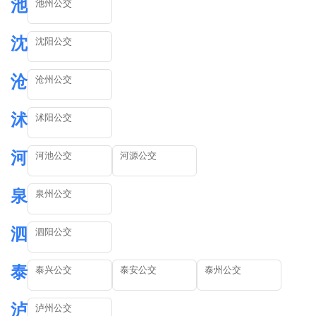
池
池州公交
沈
沈阳公交
沧
沧州公交
沭
沭阳公交
河
河池公交
河源公交
泉
泉州公交
泗
泗阳公交
泰
泰兴公交
泰安公交
泰州公交
泸
泸州公交