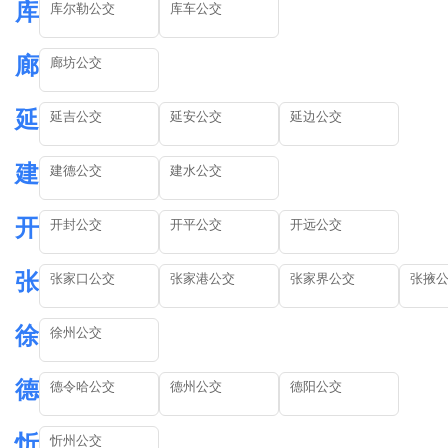
库
库尔勒公交
库车公交
廊
廊坊公交
延
延吉公交
延安公交
延边公交
建
建德公交
建水公交
开
开封公交
开平公交
开远公交
张
张家口公交
张家港公交
张家界公交
张掖
徐
徐州公交
德
德令哈公交
德州公交
德阳公交
忻
忻州公交