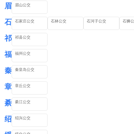
眉
眉山公交
石
石家庄公交
石林公交
石河子公交
石狮
祁
祁县公交
福
福州公交
秦
秦皇岛公交
章
章丘公交
綦
綦江公交
绍
绍兴公交
绥化公交