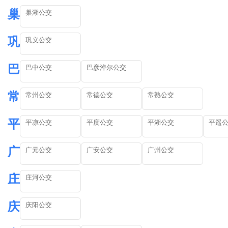
巢
巢湖公交
巩
巩义公交
巴
巴中公交
巴彦淖尔公交
常
常州公交
常德公交
常熟公交
平
平凉公交
平度公交
平湖公交
平遥
广
广元公交
广安公交
广州公交
庄
庄河公交
庆
庆阳公交