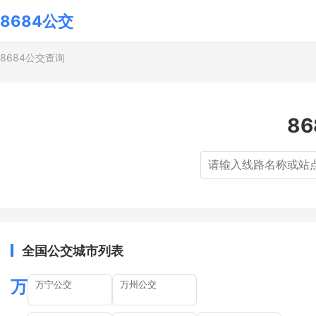
8684公交
8684公交查询
8
全国公交城市列表
万
万宁公交
万州公交