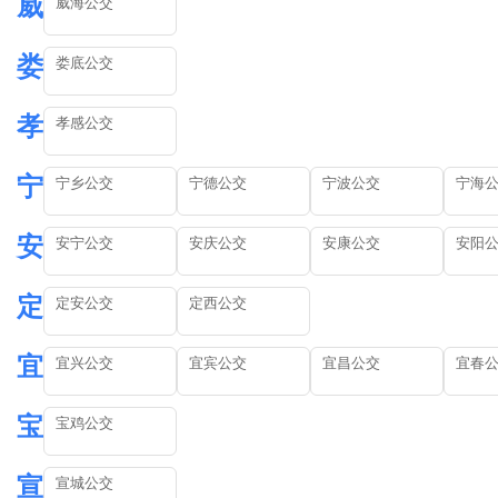
威
威海公交
娄
娄底公交
孝
孝感公交
宁
宁乡公交
宁德公交
宁波公交
宁海
安
安宁公交
安庆公交
安康公交
安阳
定
定安公交
定西公交
宜
宜兴公交
宜宾公交
宜昌公交
宜春
宝
宝鸡公交
宣
宣城公交