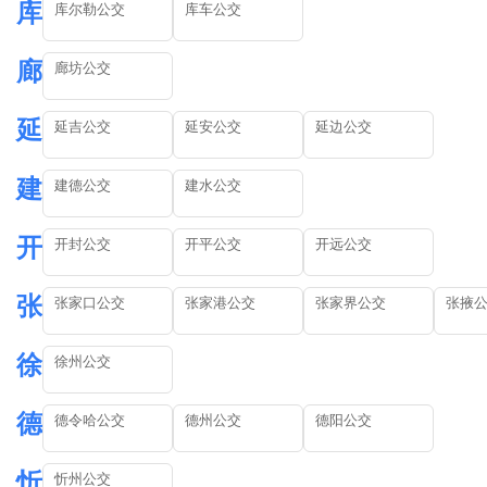
库
库尔勒公交
库车公交
廊
廊坊公交
延
延吉公交
延安公交
延边公交
建
建德公交
建水公交
开
开封公交
开平公交
开远公交
张
张家口公交
张家港公交
张家界公交
张掖
徐
徐州公交
德
德令哈公交
德州公交
德阳公交
忻
忻州公交