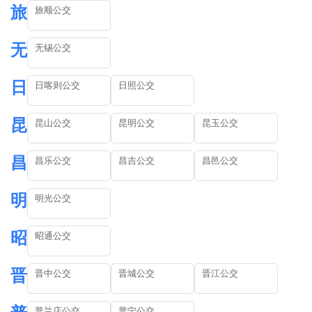
旅
旅顺公交
无
无锡公交
日
日喀则公交
日照公交
昆
昆山公交
昆明公交
昆玉公交
昌
昌乐公交
昌吉公交
昌邑公交
明
明光公交
昭
昭通公交
晋
晋中公交
晋城公交
晋江公交
普兰店公交
普宁公交