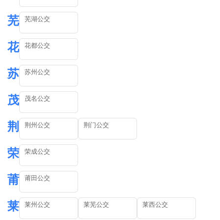
芜
芜湖公交
花
花都公交
苏
苏州公交
茂
茂名公交
荆
荆州公交
荆门公交
荣
荣成公交
莆
莆田公交
莱
莱州公交
莱芜公交
莱西公交