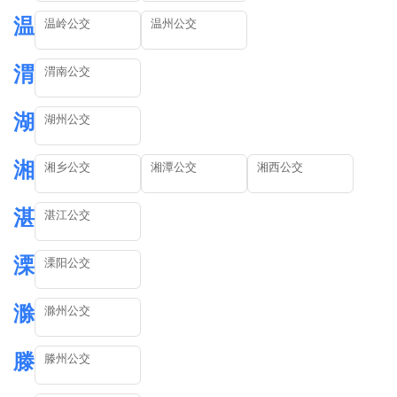
温
温岭公交
温州公交
渭
渭南公交
湖
湖州公交
湘
湘乡公交
湘潭公交
湘西公交
湛
湛江公交
溧
溧阳公交
滁
滁州公交
滕
滕州公交