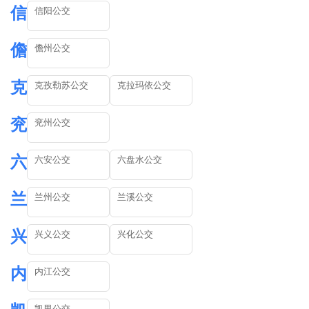
信
信阳公交
儋
儋州公交
克
克孜勒苏公交
克拉玛依公交
兖
兖州公交
六
六安公交
六盘水公交
兰
兰州公交
兰溪公交
兴
兴义公交
兴化公交
内
内江公交
凯里公交