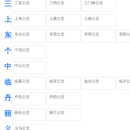
三
三亚公交
三明公交
三门峡公交
上
上海公交
上虞公交
上饶公交
东
东台公交
东莞公交
东营公交
东阳
个
个旧公交
中
中山公交
临
临夏公交
临安公交
临汾公交
临沂
丹
丹东公交
丹阳公交
丽
丽水公交
丽江公交
义
义乌公交