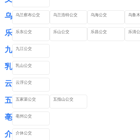
乌
乌兰察布公交
乌兰浩特公交
乌海公交
乌鲁
乐
乐东公交
乐山公交
乐昌公交
乐清
九
九江公交
乳
乳山公交
云
云浮公交
五
五家渠公交
五指山公交
亳
亳州公交
介
介休公交