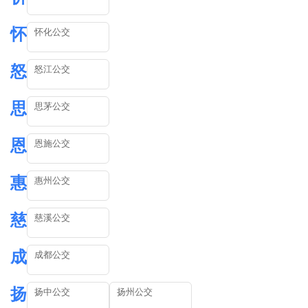
怀
怀化公交
怒
怒江公交
思
思茅公交
恩
恩施公交
惠
惠州公交
慈
慈溪公交
成
成都公交
扬
扬中公交
扬州公交