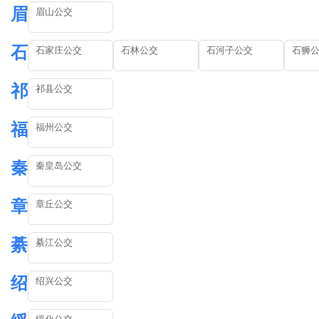
眉
眉山公交
石
石家庄公交
石林公交
石河子公交
石狮
祁
祁县公交
福
福州公交
秦
秦皇岛公交
章
章丘公交
綦
綦江公交
绍
绍兴公交
绥化公交