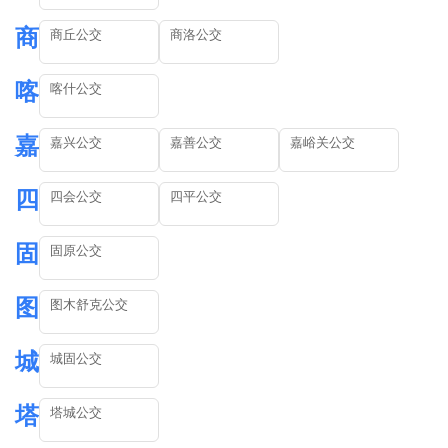
商
商丘公交
商洛公交
喀
喀什公交
嘉
嘉兴公交
嘉善公交
嘉峪关公交
四
四会公交
四平公交
固
固原公交
图
图木舒克公交
城
城固公交
塔
塔城公交