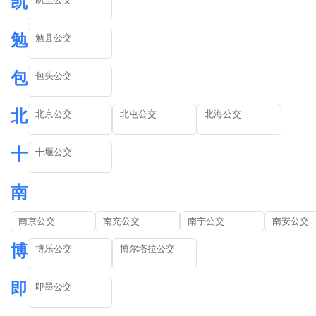
凯
勉
勉县公交
包
包头公交
北
北京公交
北屯公交
北海公交
十
十堰公交
南
南京公交
南充公交
南宁公交
南安公交
博
博乐公交
博尔塔拉公交
即
即墨公交