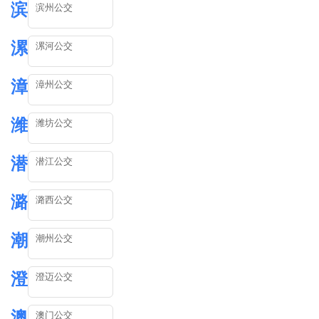
滨
滨州公交
漯
漯河公交
漳
漳州公交
潍
潍坊公交
潜
潜江公交
潞
潞西公交
潮
潮州公交
澄
澄迈公交
澳
澳门公交