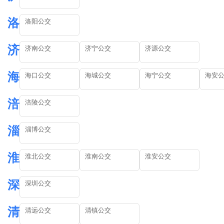
洛
洛阳公交
济
济南公交
济宁公交
济源公交
海
海口公交
海城公交
海宁公交
海安
涪
涪陵公交
淄
淄博公交
淮
淮北公交
淮南公交
淮安公交
深
深圳公交
清
清远公交
清镇公交