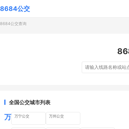
8684公交
8684公交查询
8
全国公交城市列表
万
万宁公交
万州公交