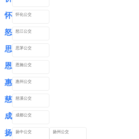
怀
怀化公交
怒
怒江公交
思
思茅公交
恩
恩施公交
惠
惠州公交
慈
慈溪公交
成
成都公交
扬
扬中公交
扬州公交