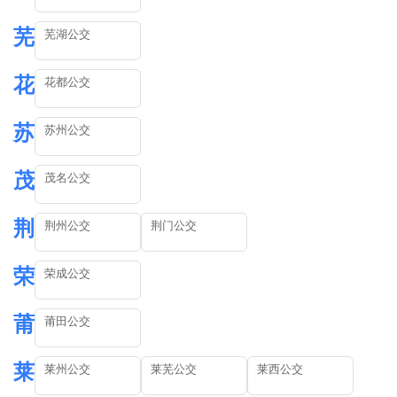
芜
芜湖公交
花
花都公交
苏
苏州公交
茂
茂名公交
荆
荆州公交
荆门公交
荣
荣成公交
莆
莆田公交
莱
莱州公交
莱芜公交
莱西公交