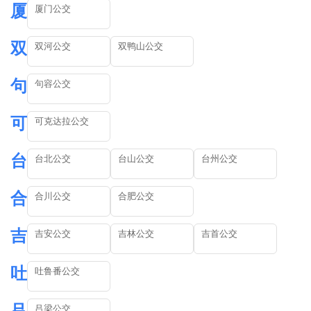
厦
厦门公交
双
双河公交
双鸭山公交
句
句容公交
可
可克达拉公交
台
台北公交
台山公交
台州公交
合
合川公交
合肥公交
吉
吉安公交
吉林公交
吉首公交
吐
吐鲁番公交
吕
吕梁公交