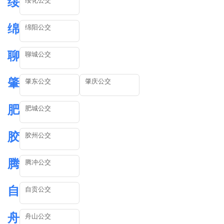
绥
绵
绵阳公交
聊
聊城公交
肇
肇东公交
肇庆公交
肥
肥城公交
胶
胶州公交
腾
腾冲公交
自
自贡公交
舟
舟山公交