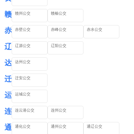
赣
赣州公交
赣榆公交
赤
赤壁公交
赤峰公交
赤水公交
辽
辽源公交
辽阳公交
达
达州公交
迁
迁安公交
运
运城公交
连
连云港公交
连州公交
通
通化公交
通州公交
通辽公交