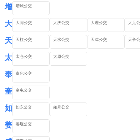
增
增城公交
大
大同公交
大庆公交
大理公交
大足
天
天柱公交
天水公交
天津公交
天长
太
太仓公交
太原公交
奉
奉化公交
奎
奎屯公交
如
如东公交
如皋公交
姜
姜堰公交