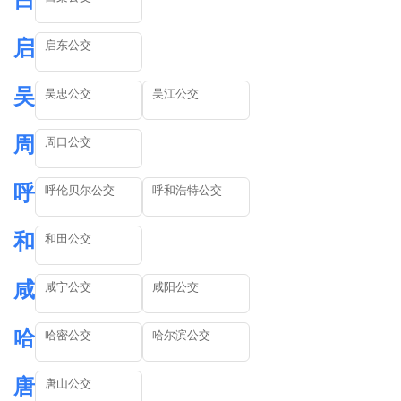
启
启东公交
吴
吴忠公交
吴江公交
周
周口公交
呼
呼伦贝尔公交
呼和浩特公交
和
和田公交
咸
咸宁公交
咸阳公交
哈
哈密公交
哈尔滨公交
唐
唐山公交