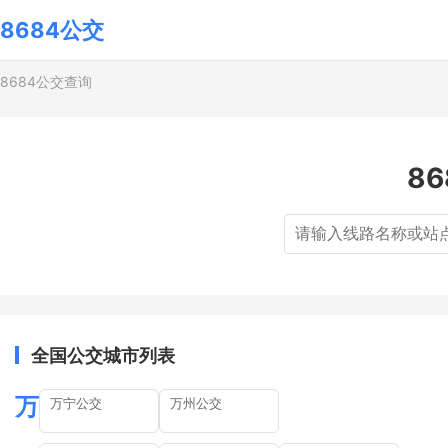
8684公交
8684公交查询
8
全国公交城市列表
万
万宁公交
万州公交