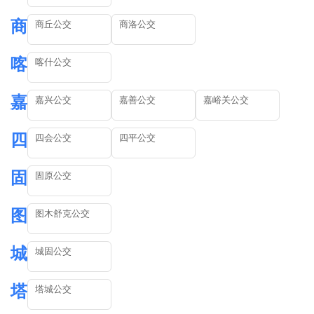
商
商丘公交
商洛公交
喀
喀什公交
嘉
嘉兴公交
嘉善公交
嘉峪关公交
四
四会公交
四平公交
固
固原公交
图
图木舒克公交
城
城固公交
塔
塔城公交