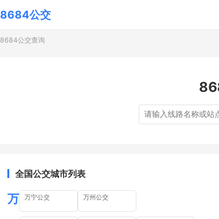
8684公交
8684公交查询
8
全国公交城市列表
万
万宁公交
万州公交