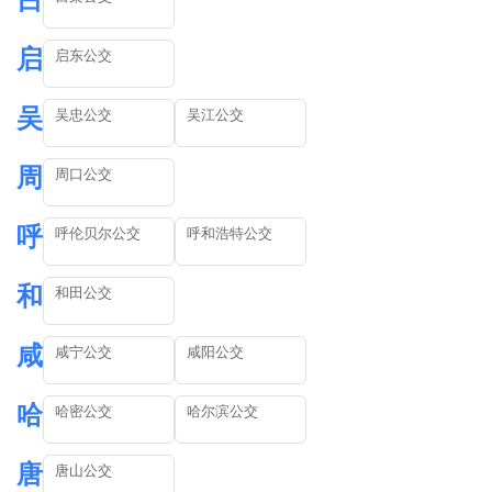
启
启东公交
吴
吴忠公交
吴江公交
周
周口公交
呼
呼伦贝尔公交
呼和浩特公交
和
和田公交
咸
咸宁公交
咸阳公交
哈
哈密公交
哈尔滨公交
唐
唐山公交