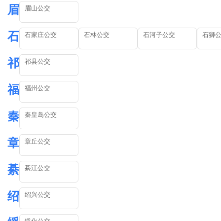
眉
眉山公交
石
石家庄公交
石林公交
石河子公交
石狮
祁
祁县公交
福
福州公交
秦
秦皇岛公交
章
章丘公交
綦
綦江公交
绍
绍兴公交
绥化公交