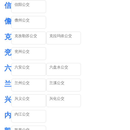
信
信阳公交
儋
儋州公交
克
克孜勒苏公交
克拉玛依公交
兖
兖州公交
六
六安公交
六盘水公交
兰
兰州公交
兰溪公交
兴
兴义公交
兴化公交
内
内江公交
凯里公交