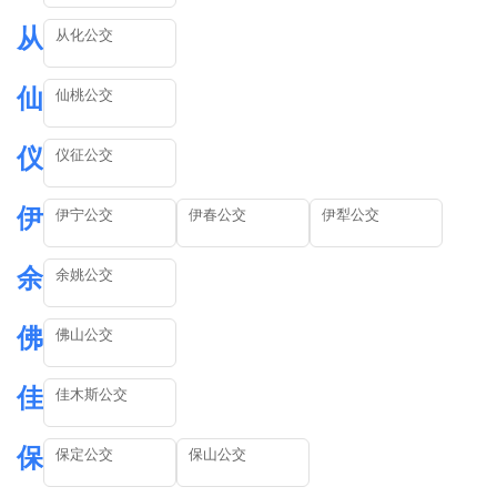
从
从化公交
仙
仙桃公交
仪
仪征公交
伊
伊宁公交
伊春公交
伊犁公交
余
余姚公交
佛
佛山公交
佳
佳木斯公交
保
保定公交
保山公交