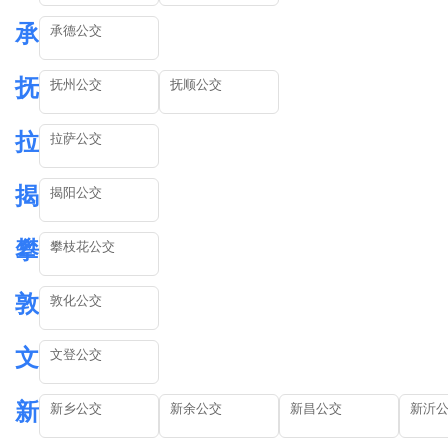
承
承德公交
抚
抚州公交
抚顺公交
拉
拉萨公交
揭
揭阳公交
攀
攀枝花公交
敦
敦化公交
文
文登公交
新
新乡公交
新余公交
新昌公交
新沂