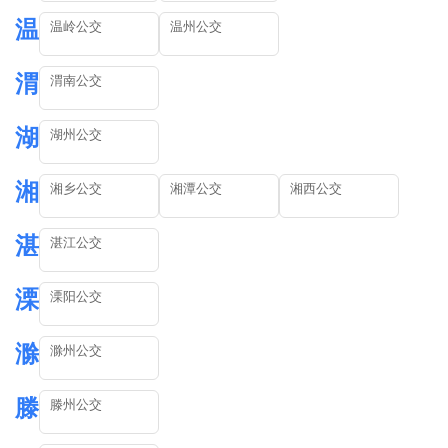
温
温岭公交
温州公交
渭
渭南公交
湖
湖州公交
湘
湘乡公交
湘潭公交
湘西公交
湛
湛江公交
溧
溧阳公交
滁
滁州公交
滕
滕州公交