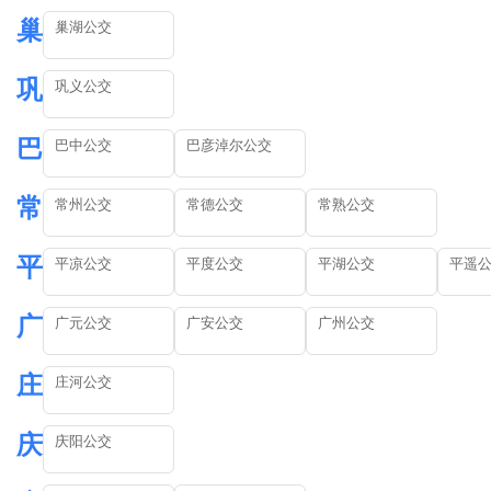
巢
巢湖公交
巩
巩义公交
巴
巴中公交
巴彦淖尔公交
常
常州公交
常德公交
常熟公交
平
平凉公交
平度公交
平湖公交
平遥
广
广元公交
广安公交
广州公交
庄
庄河公交
庆
庆阳公交