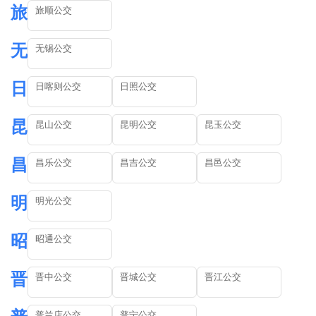
旅
旅顺公交
无
无锡公交
日
日喀则公交
日照公交
昆
昆山公交
昆明公交
昆玉公交
昌
昌乐公交
昌吉公交
昌邑公交
明
明光公交
昭
昭通公交
晋
晋中公交
晋城公交
晋江公交
普兰店公交
普宁公交