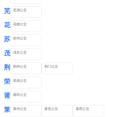
芜
芜湖公交
花
花都公交
苏
苏州公交
茂
茂名公交
荆
荆州公交
荆门公交
荣
荣成公交
莆
莆田公交
莱
莱州公交
莱芜公交
莱西公交