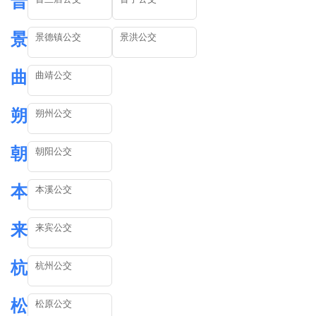
普
景
景德镇公交
景洪公交
曲
曲靖公交
朔
朔州公交
朝
朝阳公交
本
本溪公交
来
来宾公交
杭
杭州公交
松
松原公交