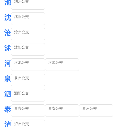
池
池州公交
沈
沈阳公交
沧
沧州公交
沭
沭阳公交
河
河池公交
河源公交
泉
泉州公交
泗
泗阳公交
泰
泰兴公交
泰安公交
泰州公交
泸
泸州公交