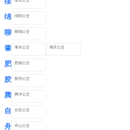
绥
绵
绵阳公交
聊
聊城公交
肇
肇东公交
肇庆公交
肥
肥城公交
胶
胶州公交
腾
腾冲公交
自
自贡公交
舟
舟山公交