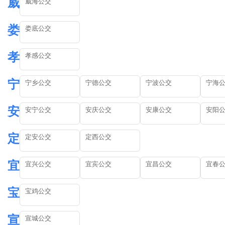
威
威海公交
娄
娄底公交
孝
孝感公交
宁
宁乡公交
宁德公交
宁波公交
宁海
安
安宁公交
安庆公交
安康公交
安阳
定
定安公交
定西公交
宜
宜兴公交
宜宾公交
宜昌公交
宜春
宝
宝鸡公交
宣
宣城公交