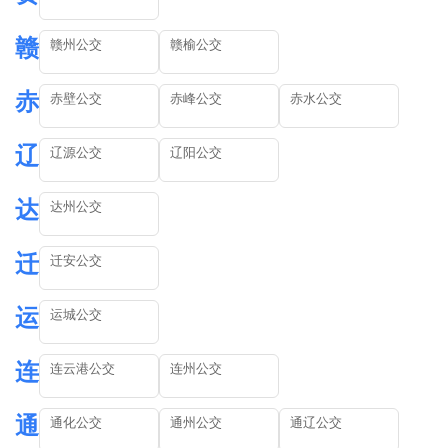
赣
赣州公交
赣榆公交
赤
赤壁公交
赤峰公交
赤水公交
辽
辽源公交
辽阳公交
达
达州公交
迁
迁安公交
运
运城公交
连
连云港公交
连州公交
通
通化公交
通州公交
通辽公交