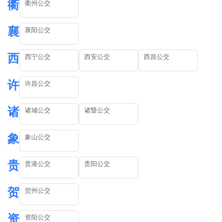
衢
衢州公交
襄
襄阳公交
西
西宁公交
西安公交
西昌公交
许
许昌公交
诸
诸城公交
诸暨公交
象
象山公交
贵
贵港公交
贵阳公交
贺
贺州公交
资
资阳公交