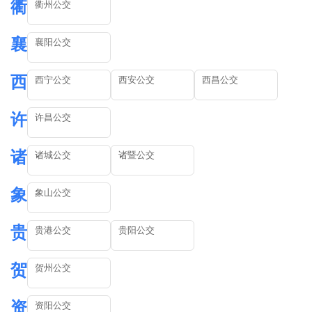
衢
衢州公交
襄
襄阳公交
西
西宁公交
西安公交
西昌公交
许
许昌公交
诸
诸城公交
诸暨公交
象
象山公交
贵
贵港公交
贵阳公交
贺
贺州公交
资
资阳公交