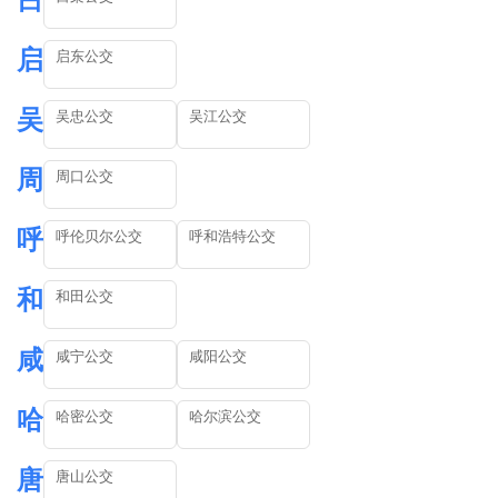
启
启东公交
吴
吴忠公交
吴江公交
周
周口公交
呼
呼伦贝尔公交
呼和浩特公交
和
和田公交
咸
咸宁公交
咸阳公交
哈
哈密公交
哈尔滨公交
唐
唐山公交