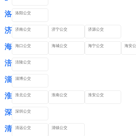
洛
洛阳公交
济
济南公交
济宁公交
济源公交
海
海口公交
海城公交
海宁公交
海安
涪
涪陵公交
淄
淄博公交
淮
淮北公交
淮南公交
淮安公交
深
深圳公交
清
清远公交
清镇公交