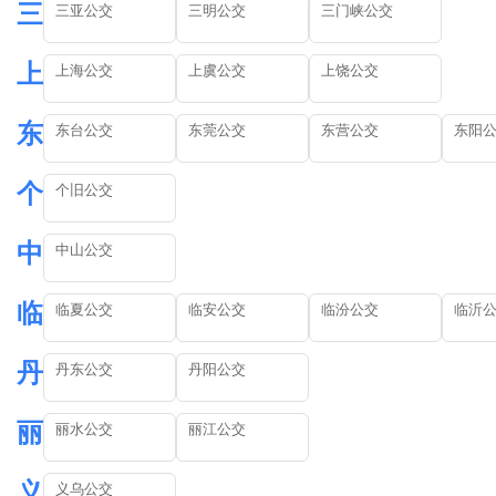
三
三亚公交
三明公交
三门峡公交
上
上海公交
上虞公交
上饶公交
东
东台公交
东莞公交
东营公交
东阳
个
个旧公交
中
中山公交
临
临夏公交
临安公交
临汾公交
临沂
丹
丹东公交
丹阳公交
丽
丽水公交
丽江公交
义
义乌公交