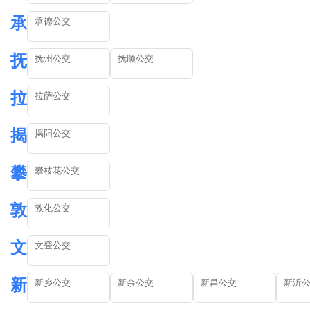
承
承德公交
抚
抚州公交
抚顺公交
拉
拉萨公交
揭
揭阳公交
攀
攀枝花公交
敦
敦化公交
文
文登公交
新
新乡公交
新余公交
新昌公交
新沂