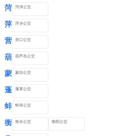
菏
菏泽公交
萍
萍乡公交
营
营口公交
葫
葫芦岛公交
蒙
蒙自公交
蓬
蓬莱公交
蚌
蚌埠公交
衡
衡水公交
衡阳公交