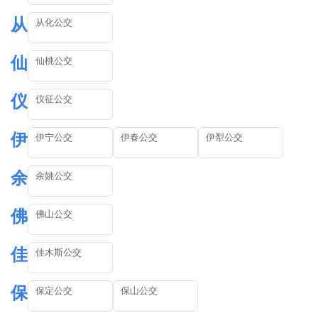
从
从化公交
仙
仙桃公交
仪
仪征公交
伊
伊宁公交
伊春公交
伊犁公交
余
余姚公交
佛
佛山公交
佳
佳木斯公交
保
保定公交
保山公交