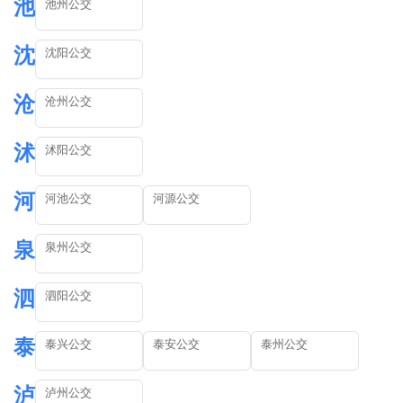
池
池州公交
沈
沈阳公交
沧
沧州公交
沭
沭阳公交
河
河池公交
河源公交
泉
泉州公交
泗
泗阳公交
泰
泰兴公交
泰安公交
泰州公交
泸
泸州公交