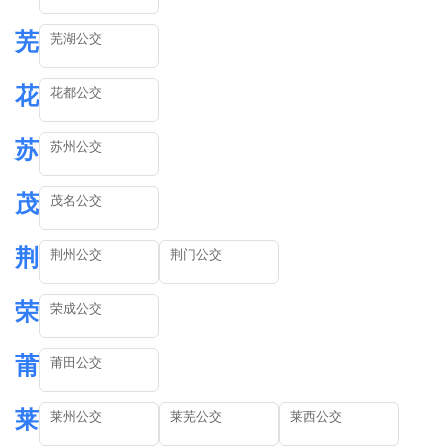
芜
芜湖公交
花
花都公交
苏
苏州公交
茂
茂名公交
荆
荆州公交
荆门公交
荣
荣成公交
莆
莆田公交
莱
莱州公交
莱芜公交
莱西公交