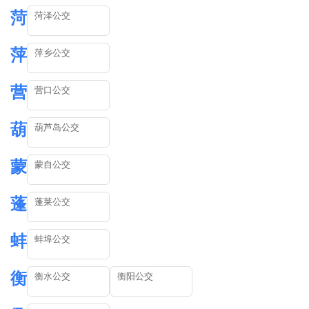
菏
菏泽公交
萍
萍乡公交
营
营口公交
葫
葫芦岛公交
蒙
蒙自公交
蓬
蓬莱公交
蚌
蚌埠公交
衡
衡水公交
衡阳公交