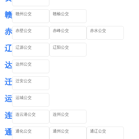
赣
赣州公交
赣榆公交
赤
赤壁公交
赤峰公交
赤水公交
辽
辽源公交
辽阳公交
达
达州公交
迁
迁安公交
运
运城公交
连
连云港公交
连州公交
通
通化公交
通州公交
通辽公交