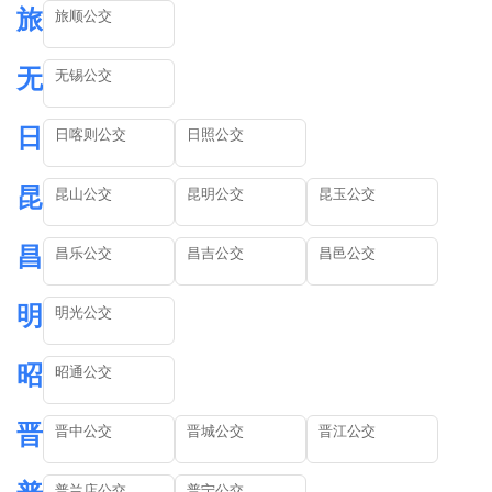
旅
旅顺公交
无
无锡公交
日
日喀则公交
日照公交
昆
昆山公交
昆明公交
昆玉公交
昌
昌乐公交
昌吉公交
昌邑公交
明
明光公交
昭
昭通公交
晋
晋中公交
晋城公交
晋江公交
普兰店公交
普宁公交