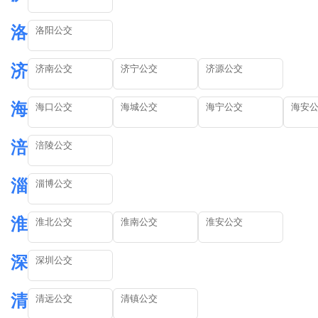
洛
洛阳公交
济
济南公交
济宁公交
济源公交
海
海口公交
海城公交
海宁公交
海安
涪
涪陵公交
淄
淄博公交
淮
淮北公交
淮南公交
淮安公交
深
深圳公交
清
清远公交
清镇公交