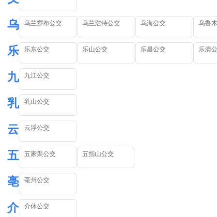
乌
乌兰察布公交
乌兰浩特公交
乌海公交
乌鲁
乐
乐东公交
乐山公交
乐昌公交
乐清
九
九江公交
乳
乳山公交
云
云浮公交
五
五家渠公交
五指山公交
亳
亳州公交
介
介休公交