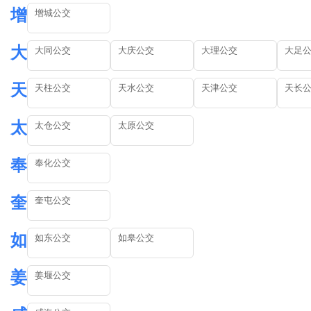
增
增城公交
大
大同公交
大庆公交
大理公交
大足
天
天柱公交
天水公交
天津公交
天长
太
太仓公交
太原公交
奉
奉化公交
奎
奎屯公交
如
如东公交
如皋公交
姜
姜堰公交