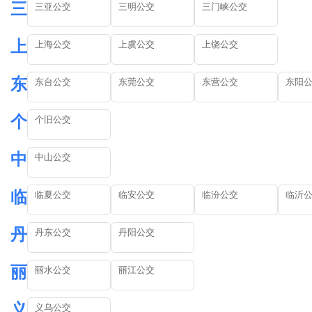
三
三亚公交
三明公交
三门峡公交
上
上海公交
上虞公交
上饶公交
东
东台公交
东莞公交
东营公交
东阳
个
个旧公交
中
中山公交
临
临夏公交
临安公交
临汾公交
临沂
丹
丹东公交
丹阳公交
丽
丽水公交
丽江公交
义
义乌公交