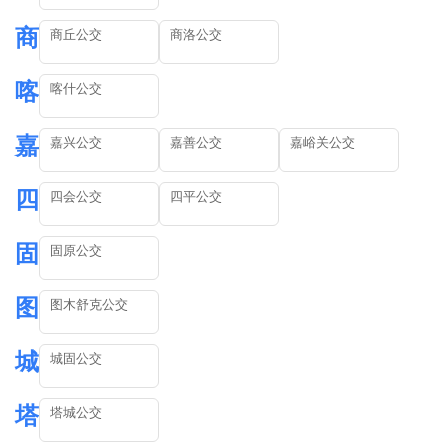
商
商丘公交
商洛公交
喀
喀什公交
嘉
嘉兴公交
嘉善公交
嘉峪关公交
四
四会公交
四平公交
固
固原公交
图
图木舒克公交
城
城固公交
塔
塔城公交