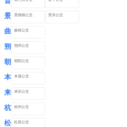
普
景
景德镇公交
景洪公交
曲
曲靖公交
朔
朔州公交
朝
朝阳公交
本
本溪公交
来
来宾公交
杭
杭州公交
松
松原公交