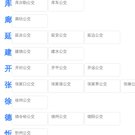
库
库尔勒公交
库车公交
廊
廊坊公交
延
延吉公交
延安公交
延边公交
建
建德公交
建水公交
开
开封公交
开平公交
开远公交
张
张家口公交
张家港公交
张家界公交
张掖
徐
徐州公交
德
德令哈公交
德州公交
德阳公交
忻
忻州公交