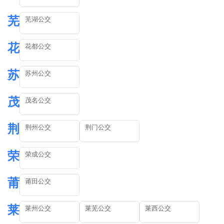
芜
芜湖公交
花
花都公交
苏
苏州公交
茂
茂名公交
荆
荆州公交
荆门公交
荣
荣成公交
莆
莆田公交
莱
莱州公交
莱芜公交
莱西公交