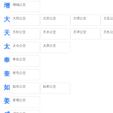
增
增城公交
大
大同公交
大庆公交
大理公交
大足
天
天柱公交
天水公交
天津公交
天长
太
太仓公交
太原公交
奉
奉化公交
奎
奎屯公交
如
如东公交
如皋公交
姜
姜堰公交