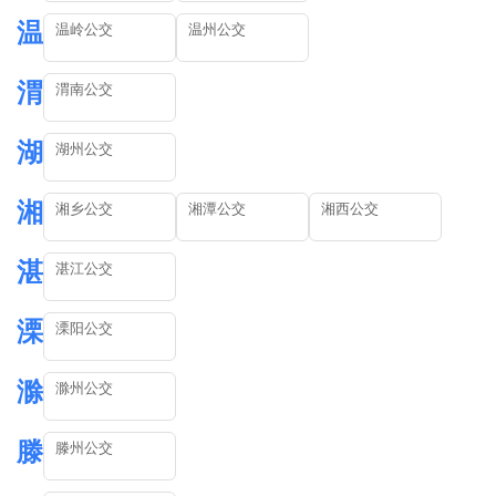
温
温岭公交
温州公交
渭
渭南公交
湖
湖州公交
湘
湘乡公交
湘潭公交
湘西公交
湛
湛江公交
溧
溧阳公交
滁
滁州公交
滕
滕州公交