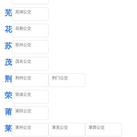
芜
芜湖公交
花
花都公交
苏
苏州公交
茂
茂名公交
荆
荆州公交
荆门公交
荣
荣成公交
莆
莆田公交
莱
莱州公交
莱芜公交
莱西公交