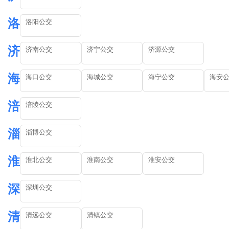
洛
洛阳公交
济
济南公交
济宁公交
济源公交
海
海口公交
海城公交
海宁公交
海安
涪
涪陵公交
淄
淄博公交
淮
淮北公交
淮南公交
淮安公交
深
深圳公交
清
清远公交
清镇公交