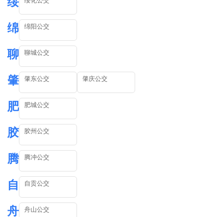
绥
绵
绵阳公交
聊
聊城公交
肇
肇东公交
肇庆公交
肥
肥城公交
胶
胶州公交
腾
腾冲公交
自
自贡公交
舟
舟山公交