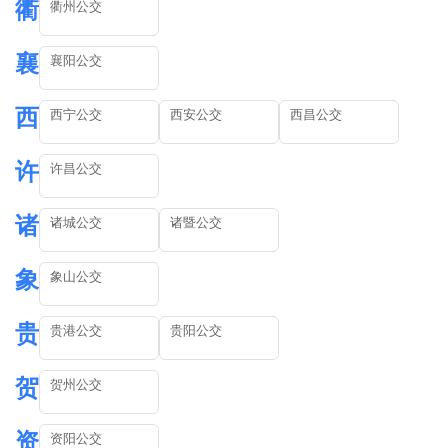
衢
衢州公交
襄
襄阳公交
西
西宁公交
西安公交
西昌公交
许
许昌公交
诸
诸城公交
诸暨公交
象
象山公交
贵
贵港公交
贵阳公交
贺
贺州公交
资
资阳公交