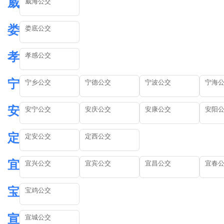
威
威海公交
娄
娄底公交
孝
孝感公交
宁
宁乡公交
宁德公交
宁波公交
宁海
安
安宁公交
安庆公交
安康公交
安阳
定
定安公交
定西公交
宜
宜兴公交
宜宾公交
宜昌公交
宜春
宝
宝鸡公交
宣
宣城公交