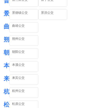
普
景
景德镇公交
景洪公交
曲
曲靖公交
朔
朔州公交
朝
朝阳公交
本
本溪公交
来
来宾公交
杭
杭州公交
松
松原公交