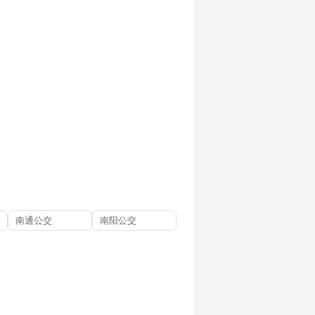
南通公交
南阳公交