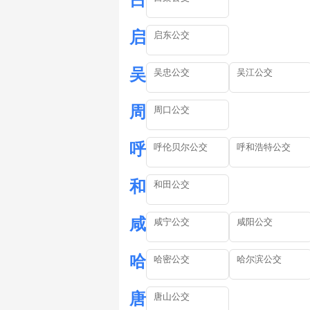
启
启东公交
吴
吴忠公交
吴江公交
周
周口公交
呼
呼伦贝尔公交
呼和浩特公交
和
和田公交
咸
咸宁公交
咸阳公交
哈
哈密公交
哈尔滨公交
唐
唐山公交