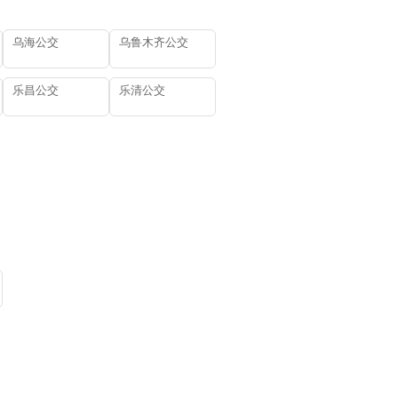
乌海公交
乌鲁木齐公交
乐昌公交
乐清公交