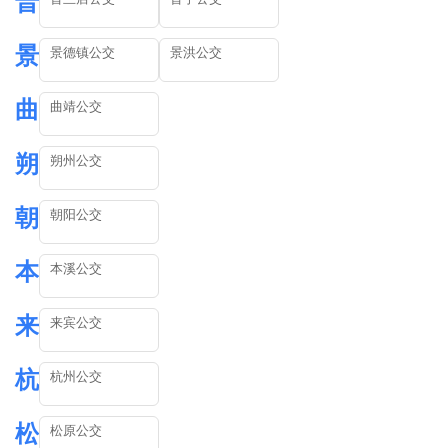
普
景
景德镇公交
景洪公交
曲
曲靖公交
朔
朔州公交
朝
朝阳公交
本
本溪公交
来
来宾公交
杭
杭州公交
松
松原公交