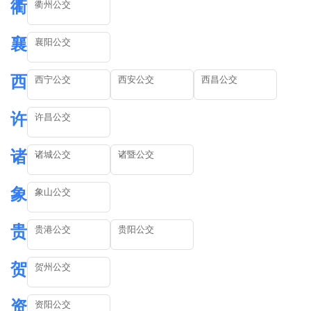
衢
衢州公交
襄
襄阳公交
西
西宁公交
西安公交
西昌公交
许
许昌公交
诸
诸城公交
诸暨公交
象
象山公交
贵
贵港公交
贵阳公交
贺
贺州公交
资
资阳公交