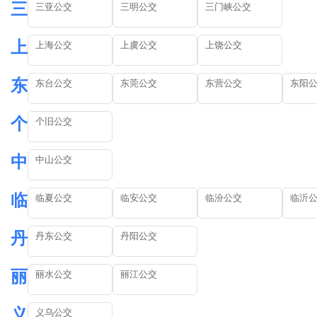
三
三亚公交
三明公交
三门峡公交
上
上海公交
上虞公交
上饶公交
东
东台公交
东莞公交
东营公交
东阳
个
个旧公交
中
中山公交
临
临夏公交
临安公交
临汾公交
临沂
丹
丹东公交
丹阳公交
丽
丽水公交
丽江公交
义
义乌公交