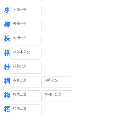
枣
枣庄公交
柳
柳州公交
株
株洲公交
格
格尔木公交
桂
桂林公交
桐
桐乡公交
桐庐公交
梅
梅州公交
梅河口公交
梧
梧州公交