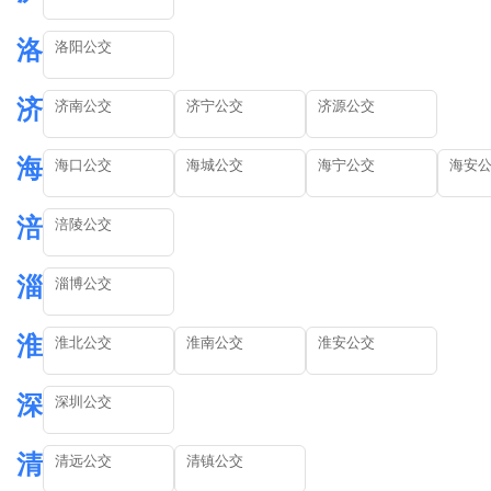
洛
洛阳公交
济
济南公交
济宁公交
济源公交
海
海口公交
海城公交
海宁公交
海安
涪
涪陵公交
淄
淄博公交
淮
淮北公交
淮南公交
淮安公交
深
深圳公交
清
清远公交
清镇公交