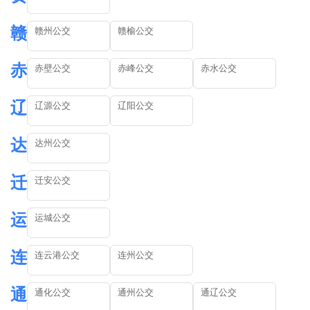
赣
赣州公交
赣榆公交
赤
赤壁公交
赤峰公交
赤水公交
辽
辽源公交
辽阳公交
达
达州公交
迁
迁安公交
运
运城公交
连
连云港公交
连州公交
通
通化公交
通州公交
通辽公交