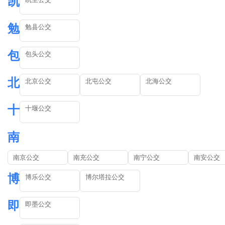
凯
勉
勉县公交
包
包头公交
北
北京公交
北屯公交
北海公交
十
十堰公交
南
南京公交
南充公交
南宁公交
南安公交
博
博乐公交
博尔塔拉公交
即
即墨公交