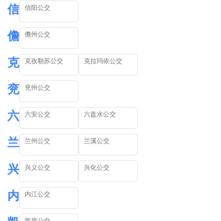
信
信阳公交
儋
儋州公交
克
克孜勒苏公交
克拉玛依公交
兖
兖州公交
六
六安公交
六盘水公交
兰
兰州公交
兰溪公交
兴
兴义公交
兴化公交
内
内江公交
凯里公交