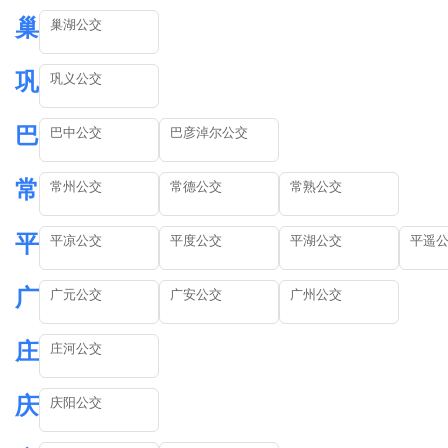
巢
巢湖公交
巩
巩义公交
巴
巴中公交
巴彦淖尔公交
常
常州公交
常德公交
常熟公交
平
平凉公交
平度公交
平湖公交
平遥
广
广元公交
广安公交
广州公交
庄
庄河公交
庆
庆阳公交