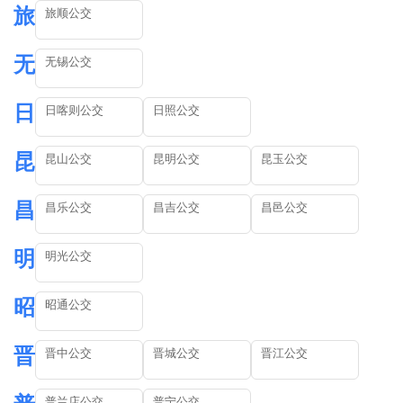
旅
旅顺公交
无
无锡公交
日
日喀则公交
日照公交
昆
昆山公交
昆明公交
昆玉公交
昌
昌乐公交
昌吉公交
昌邑公交
明
明光公交
昭
昭通公交
晋
晋中公交
晋城公交
晋江公交
普兰店公交
普宁公交