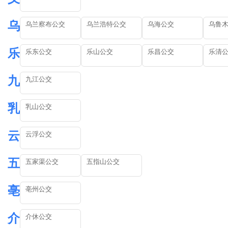
乌
乌兰察布公交
乌兰浩特公交
乌海公交
乌鲁
乐
乐东公交
乐山公交
乐昌公交
乐清
九
九江公交
乳
乳山公交
云
云浮公交
五
五家渠公交
五指山公交
亳
亳州公交
介
介休公交