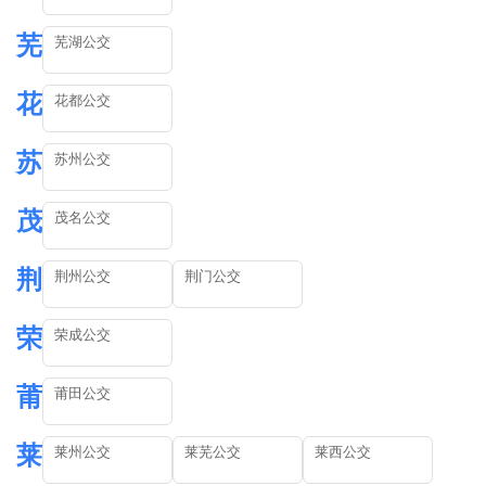
芜
芜湖公交
花
花都公交
苏
苏州公交
茂
茂名公交
荆
荆州公交
荆门公交
荣
荣成公交
莆
莆田公交
莱
莱州公交
莱芜公交
莱西公交