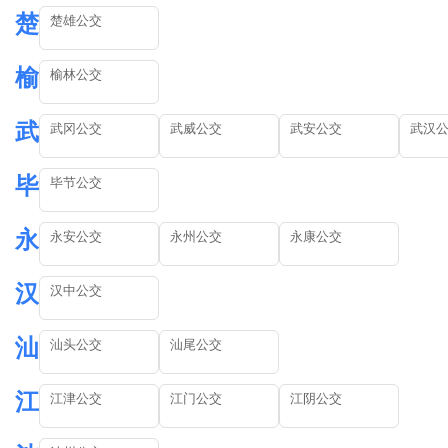
楚
楚雄公交
榆
榆林公交
武
武冈公交
武威公交
武安公交
武汉
毕
毕节公交
永
永安公交
永州公交
永康公交
汉
汉中公交
汕
汕头公交
汕尾公交
江
江津公交
江门公交
江阴公交