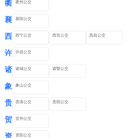
衢
衢州公交
襄
襄阳公交
西
西宁公交
西安公交
西昌公交
许
许昌公交
诸
诸城公交
诸暨公交
象
象山公交
贵
贵港公交
贵阳公交
贺
贺州公交
资
资阳公交