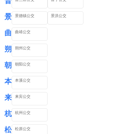
普
景
景德镇公交
景洪公交
曲
曲靖公交
朔
朔州公交
朝
朝阳公交
本
本溪公交
来
来宾公交
杭
杭州公交
松
松原公交