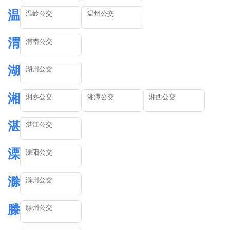
温
温岭公交
温州公交
渭
渭南公交
湖
湖州公交
湘
湘乡公交
湘潭公交
湘西公交
湛
湛江公交
溧
溧阳公交
滁
滁州公交
滕
滕州公交