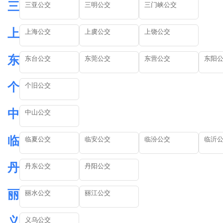
三
三亚公交
三明公交
三门峡公交
上
上海公交
上虞公交
上饶公交
东
东台公交
东莞公交
东营公交
东阳
个
个旧公交
中
中山公交
临
临夏公交
临安公交
临汾公交
临沂
丹
丹东公交
丹阳公交
丽
丽水公交
丽江公交
义
义乌公交