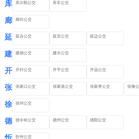
库
库尔勒公交
库车公交
廊
廊坊公交
延
延吉公交
延安公交
延边公交
建
建德公交
建水公交
开
开封公交
开平公交
开远公交
张
张家口公交
张家港公交
张家界公交
张掖
徐
徐州公交
德
德令哈公交
德州公交
德阳公交
忻
忻州公交