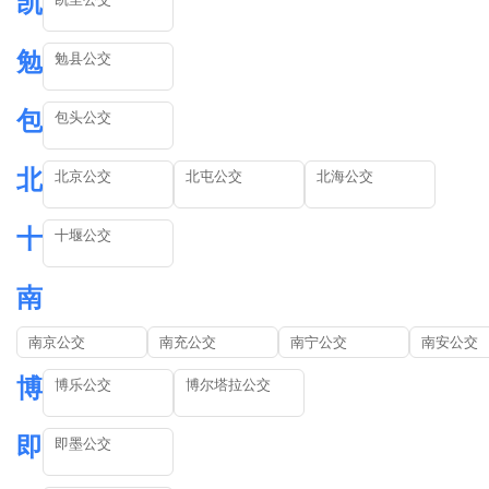
凯
勉
勉县公交
包
包头公交
北
北京公交
北屯公交
北海公交
十
十堰公交
南
南京公交
南充公交
南宁公交
南安公交
博
博乐公交
博尔塔拉公交
即
即墨公交