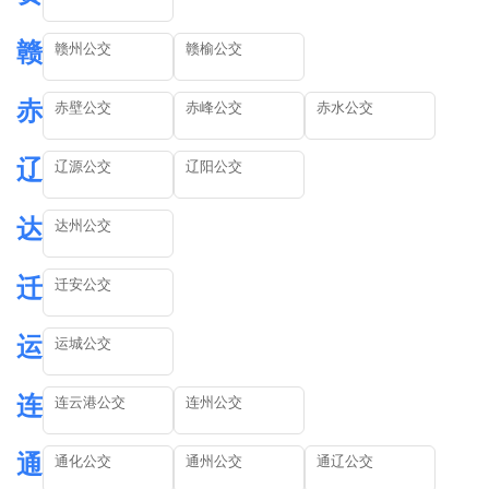
赣
赣州公交
赣榆公交
赤
赤壁公交
赤峰公交
赤水公交
辽
辽源公交
辽阳公交
达
达州公交
迁
迁安公交
运
运城公交
连
连云港公交
连州公交
通
通化公交
通州公交
通辽公交