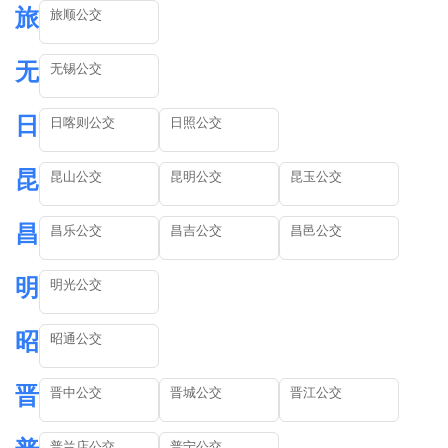
旅
旅顺公交
无
无锡公交
日
日喀则公交
日照公交
昆
昆山公交
昆明公交
昆玉公交
昌
昌乐公交
昌吉公交
昌邑公交
明
明光公交
昭
昭通公交
晋
晋中公交
晋城公交
晋江公交
普兰店公交
普宁公交