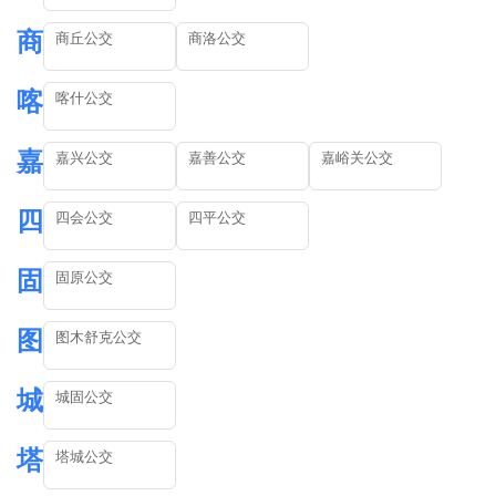
商
商丘公交
商洛公交
喀
喀什公交
嘉
嘉兴公交
嘉善公交
嘉峪关公交
四
四会公交
四平公交
固
固原公交
图
图木舒克公交
城
城固公交
塔
塔城公交