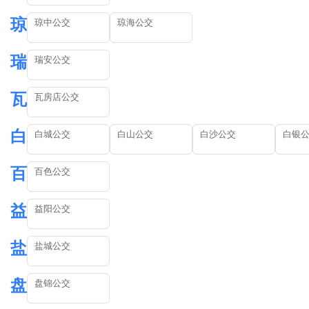
琼
琼中公交
琼海公交
瑞
瑞安公交
瓦
瓦房店公交
白
白城公交
白山公交
白沙公交
白银
百
百色公交
益
益阳公交
盐
盐城公交
盘
盘锦公交