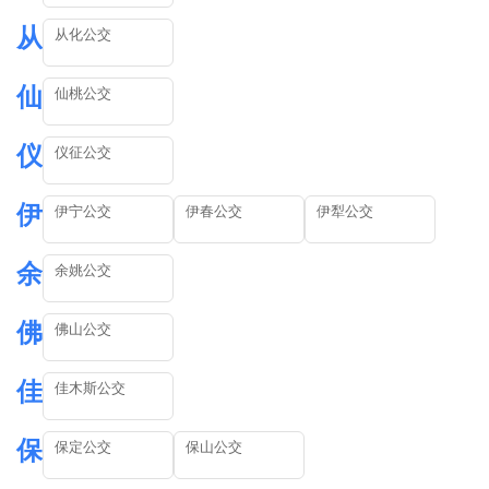
从
从化公交
仙
仙桃公交
仪
仪征公交
伊
伊宁公交
伊春公交
伊犁公交
余
余姚公交
佛
佛山公交
佳
佳木斯公交
保
保定公交
保山公交