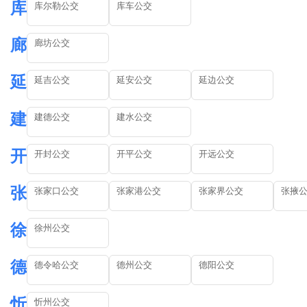
库
库尔勒公交
库车公交
廊
廊坊公交
延
延吉公交
延安公交
延边公交
建
建德公交
建水公交
开
开封公交
开平公交
开远公交
张
张家口公交
张家港公交
张家界公交
张掖
徐
徐州公交
德
德令哈公交
德州公交
德阳公交
忻
忻州公交