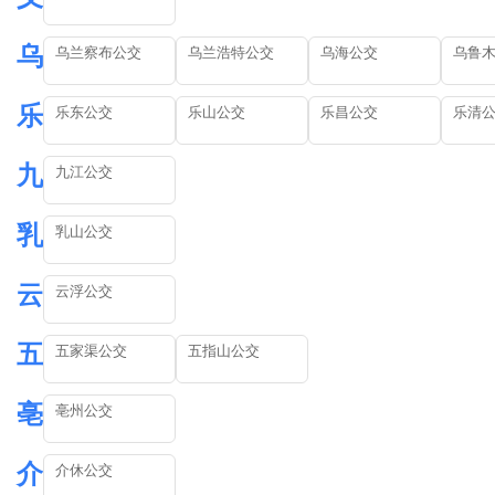
乌
乌兰察布公交
乌兰浩特公交
乌海公交
乌鲁
乐
乐东公交
乐山公交
乐昌公交
乐清
九
九江公交
乳
乳山公交
云
云浮公交
五
五家渠公交
五指山公交
亳
亳州公交
介
介休公交