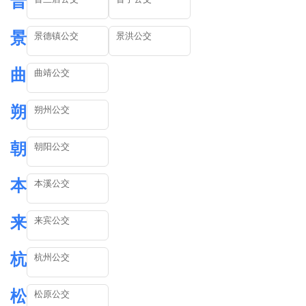
普
景
景德镇公交
景洪公交
曲
曲靖公交
朔
朔州公交
朝
朝阳公交
本
本溪公交
来
来宾公交
杭
杭州公交
松
松原公交