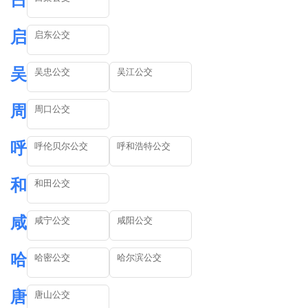
启
启东公交
吴
吴忠公交
吴江公交
周
周口公交
呼
呼伦贝尔公交
呼和浩特公交
和
和田公交
咸
咸宁公交
咸阳公交
哈
哈密公交
哈尔滨公交
唐
唐山公交