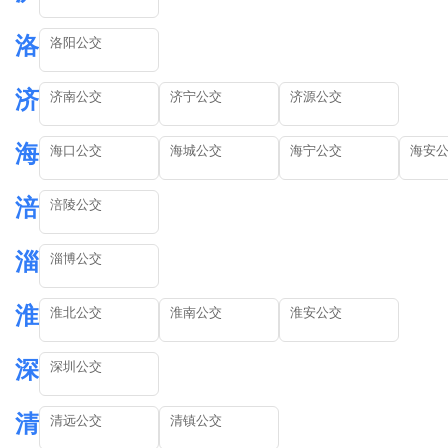
洛
洛阳公交
济
济南公交
济宁公交
济源公交
海
海口公交
海城公交
海宁公交
海安
涪
涪陵公交
淄
淄博公交
淮
淮北公交
淮南公交
淮安公交
深
深圳公交
清
清远公交
清镇公交