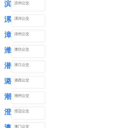
滨
滨州公交
漯
漯河公交
漳
漳州公交
潍
潍坊公交
潜
潜江公交
潞
潞西公交
潮
潮州公交
澄
澄迈公交
澳
澳门公交