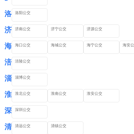
洛
洛阳公交
济
济南公交
济宁公交
济源公交
海
海口公交
海城公交
海宁公交
海安
涪
涪陵公交
淄
淄博公交
淮
淮北公交
淮南公交
淮安公交
深
深圳公交
清
清远公交
清镇公交