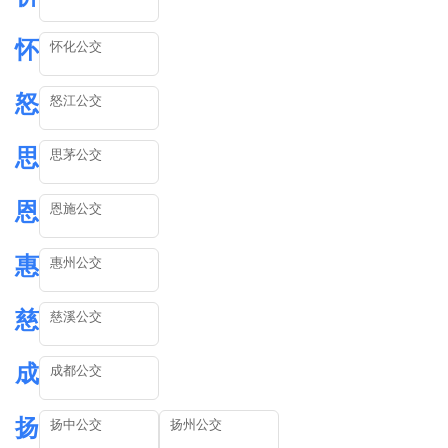
怀
怀化公交
怒
怒江公交
思
思茅公交
恩
恩施公交
惠
惠州公交
慈
慈溪公交
成
成都公交
扬
扬中公交
扬州公交