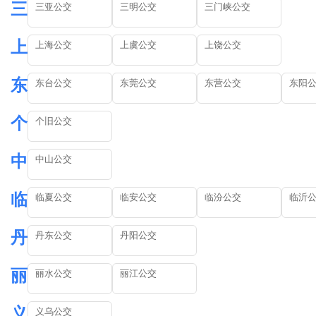
三
三亚公交
三明公交
三门峡公交
上
上海公交
上虞公交
上饶公交
东
东台公交
东莞公交
东营公交
东阳
个
个旧公交
中
中山公交
临
临夏公交
临安公交
临汾公交
临沂
丹
丹东公交
丹阳公交
丽
丽水公交
丽江公交
义
义乌公交