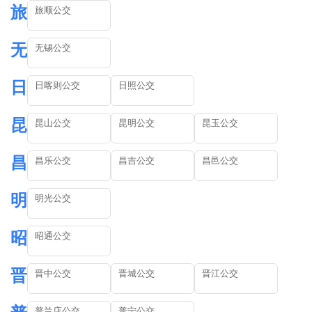
旅
旅顺公交
无
无锡公交
日
日喀则公交
日照公交
昆
昆山公交
昆明公交
昆玉公交
昌
昌乐公交
昌吉公交
昌邑公交
明
明光公交
昭
昭通公交
晋
晋中公交
晋城公交
晋江公交
普兰店公交
普宁公交