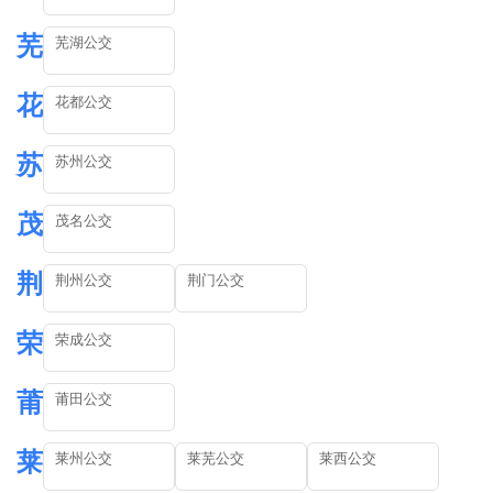
芜
芜湖公交
花
花都公交
苏
苏州公交
茂
茂名公交
荆
荆州公交
荆门公交
荣
荣成公交
莆
莆田公交
莱
莱州公交
莱芜公交
莱西公交