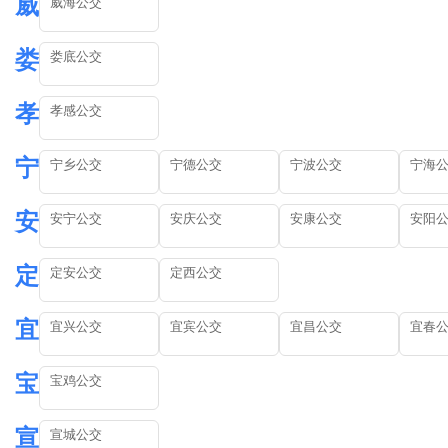
威
威海公交
娄
娄底公交
孝
孝感公交
宁
宁乡公交
宁德公交
宁波公交
宁海
安
安宁公交
安庆公交
安康公交
安阳
定
定安公交
定西公交
宜
宜兴公交
宜宾公交
宜昌公交
宜春
宝
宝鸡公交
宣
宣城公交