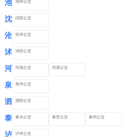
池
池州公交
沈
沈阳公交
沧
沧州公交
沭
沭阳公交
河
河池公交
河源公交
泉
泉州公交
泗
泗阳公交
泰
泰兴公交
泰安公交
泰州公交
泸
泸州公交