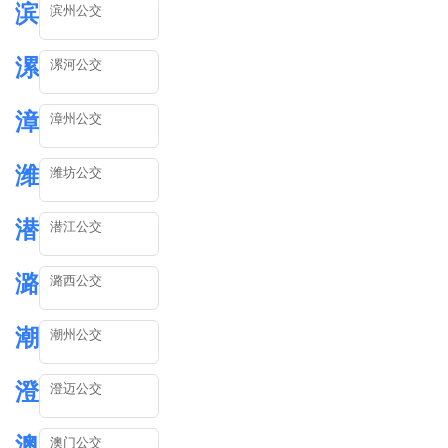
滨
滨州公交
漯
漯河公交
漳
漳州公交
潍
潍坊公交
潜
潜江公交
潞
潞西公交
潮
潮州公交
澄
澄迈公交
澳
澳门公交