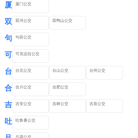
厦
厦门公交
双
双河公交
双鸭山公交
句
句容公交
可
可克达拉公交
台
台北公交
台山公交
台州公交
合
合川公交
合肥公交
吉
吉安公交
吉林公交
吉首公交
吐
吐鲁番公交
吕
吕梁公交