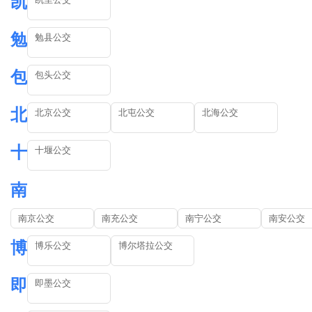
凯
勉
勉县公交
包
包头公交
北
北京公交
北屯公交
北海公交
十
十堰公交
南
南京公交
南充公交
南宁公交
南安公交
博
博乐公交
博尔塔拉公交
即
即墨公交